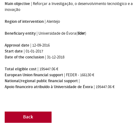
Main objective
|
Reforçar a Investigação, o desenvolvimento tecnológico e a
inovação
Region of intervention
|
Alentejo
Beneficiary entity
|
Universidade de Évora(
líder
)
Approval date
|
12-09-2016
Start date
|
01-01-2017
Date of the conclusion
|
31-12-2018
Total eligible cost
|
195447.06 €
European Union financial support
|
FEDER - 166130 €
National/regional public financial support
|
Apoio financeiro atribuído à Universidade de Évora
|
195447.06 €
Back