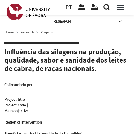
PT
RESEARCH
Home
Research
Projects
Influência das silagens na produção,
qualidade, sabor e sanidade dos leites
de cabra, de raças nacionais.
Cofinanciado por:
Project title
|
Project Code
|
Main objective
|
Region of intervention
|
Beneficiary entity
|
Universidade de Évora(
líder
)