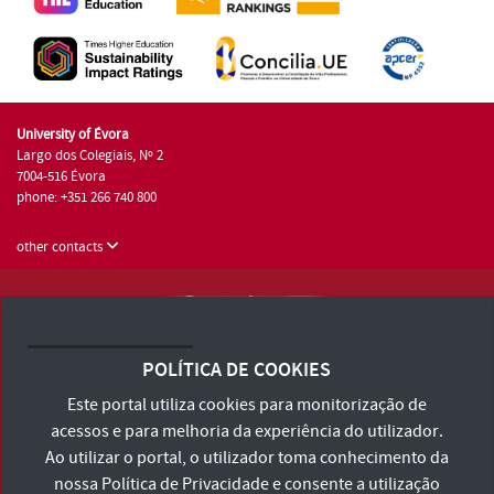
University of Évora
Largo dos Colegiais, Nº 2
7004-516 Évora
phone: +351 266 740 800
other contacts
University of Évora © 2026
Terms and Conditions and Privacy Policy
POLÍTICA DE COOKIES
Accessibility Statement
Este portal utiliza cookies para monitorização de
acessos e para melhoria da experiência do utilizador.
Ao utilizar o portal, o utilizador toma conhecimento da
nossa
Política de Privacidade
e consente a utilização