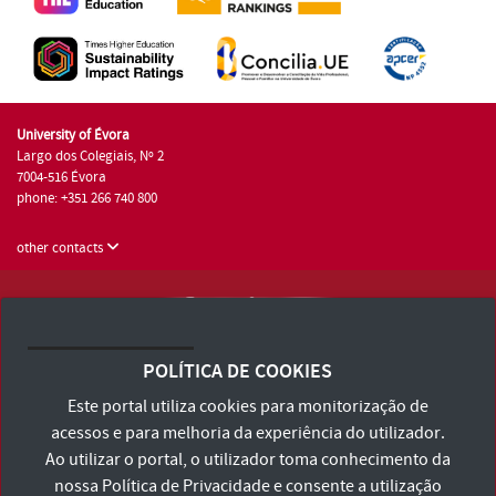
University of Évora
Largo dos Colegiais, Nº 2
7004-516 Évora
phone: +351 266 740 800
other contacts
University of Évora © 2026
Terms and Conditions and Privacy Policy
POLÍTICA DE COOKIES
Accessibility Statement
Este portal utiliza cookies para monitorização de
acessos e para melhoria da experiência do utilizador.
Ao utilizar o portal, o utilizador toma conhecimento da
nossa
Política de Privacidade
e consente a utilização