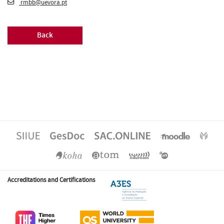
rmbb@uevora.pt
Back
Accreditations and Certifications