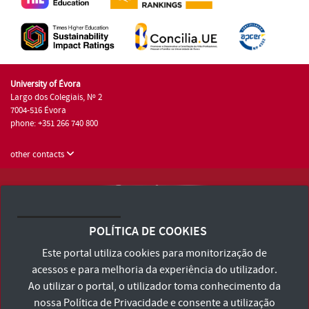
University of Évora
Largo dos Colegiais, Nº 2
7004-516 Évora
phone: +351 266 740 800
other contacts
University of Évora © 2026
Terms and Conditions and Privacy Policy
POLÍTICA DE COOKIES
Accessibility Statement
Este portal utiliza cookies para monitorização de
acessos e para melhoria da experiência do utilizador.
Ao utilizar o portal, o utilizador toma conhecimento da
nossa
Política de Privacidade
e consente a utilização