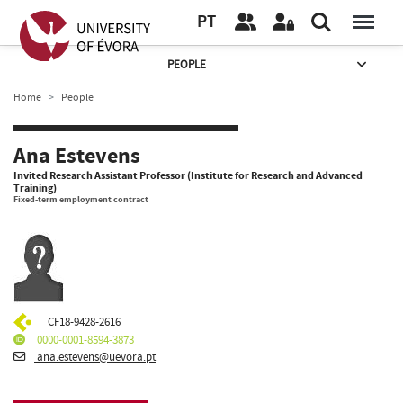
PT
PEOPLE
Home
People
Ana Estevens
Invited Research Assistant Professor (Institute for Research and Advanced
Training)
Fixed-term employment contract
CF18-9428-2616
0000-0001-8594-3873
ana.estevens@uevora.pt