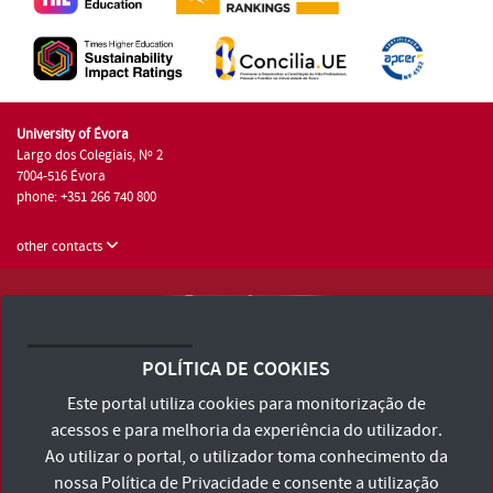
University of Évora
Largo dos Colegiais, Nº 2
7004-516 Évora
phone: +351 266 740 800
other contacts
University of Évora © 2026
Terms and Conditions and Privacy Policy
POLÍTICA DE COOKIES
Accessibility Statement
Este portal utiliza cookies para monitorização de
acessos e para melhoria da experiência do utilizador.
Ao utilizar o portal, o utilizador toma conhecimento da
nossa
Política de Privacidade
e consente a utilização