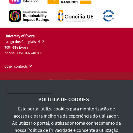
University of Évora
Largo dos Colegiais, Nº 2
7004-516 Évora
phone: +351 266 740 800
other contacts
University of Évora © 2026
Terms and Conditions and Privacy Policy
POLÍTICA DE COOKIES
Accessibility Statement
Este portal utiliza cookies para monitorização de
acessos e para melhoria da experiência do utilizador.
Ao utilizar o portal, o utilizador toma conhecimento da
nossa
Política de Privacidade
e consente a utilização