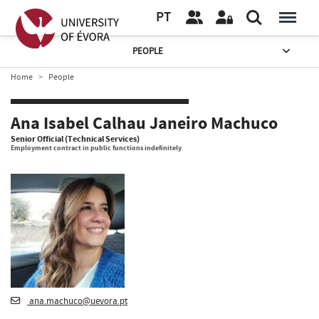
PT
PEOPLE
Home
People
Ana Isabel Calhau Janeiro Machuco
Senior Official (Technical Services)
Employment contract in public functions indefinitely
ana.machuco@uevora.pt