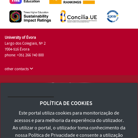
University of Évora
Largo dos Colegiais, Nº 2
7004-516 Évora
phone: +351 266 740 800
other contacts
University of Évora © 2026
Terms and Conditions and Privacy Policy
POLÍTICA DE COOKIES
Accessibility Statement
Este portal utiliza cookies para monitorização de
acessos e para melhoria da experiência do utilizador.
Ao utilizar o portal, o utilizador toma conhecimento da
nossa
Política de Privacidade
e consente a utilização