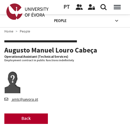
PT
PEOPLE
Home
People
Augusto Manuel Louro Cabeça
Operational Assistant (Technical Services)
Employment contract in public functions indefinitely
amlc@uevora.pt
Back