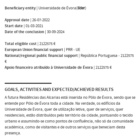
Beneficiary entity
|
Universidade de Évora(
líder
)
Approval date
|
26-07-2022
Start date
|
01-03-2021
Date of the conclusion
|
30-09-2024
Total eligible cost
|
2122575 €
European Union financial support
|
PRR - UE
National/regional public financial support
|
República Portuguesa - 2122575
€
Apoio financeiro atribuído à Universidade de Évora
|
2122575 €
GOALS, ACTIVITIES AND EXPECTED/ACHIEVED RESULTS
A futura Residências das Alcarias está inserida no Pólo de Évora, sendo que se
entende por Pólo de Évora toda a cidade. Na verdade, os edifícios da
Universidade de Évora, quer de utilização letiva, quer de serviços, quer
residenciais, estão distribuídos pelo território da cidade, pontuando o tecido
urbano e assumindo-se como pontos de confluência, não só da comunidade
académica, como de visitantes e de outros serviços que beneciam desta
presença.