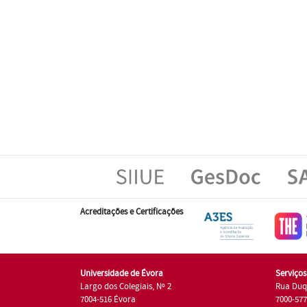
Acreditações e Certificações
Universidade de Évora
Serviço
Largo dos Colegiais, Nº 2
Rua Duq
7004-516 Évora
7000-57