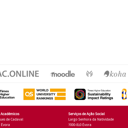
s Académicos
Serviços de Ação Social
ues de Cadaval
Largo Senhora da Natividade
7 Évora
7000-810 Évora