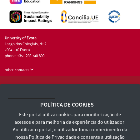
University of Évora
Largo dos Colegiais, Nº 2
7004-516 Évora
phone: +351 266 740 800
other contacts
University of Évora © 2026
Terms and Conditions and Privacy Policy
POLÍTICA DE COOKIES
Accessibility Statement
Este portal utiliza cookies para monitorização de
acessos e para melhoria da experiência do utilizador.
Ao utilizar o portal, o utilizador toma conhecimento da
nossa
Política de Privacidade
e consente a utilização