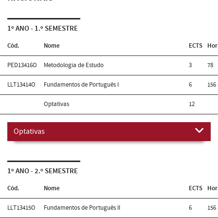
1º ANO - 1.º SEMESTRE
Cód.
Nome
ECTS
Hor
PED13416O
Metodologia de Estudo
3
78
LLT13414O
Fundamentos de Português I
6
156
Optativas
12
Optativas
1º ANO - 2.º SEMESTRE
Cód.
Nome
ECTS
Hor
LLT13415O
Fundamentos de Português II
6
156