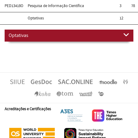
PED13418O
Pesquisa de Informação Científica
3
78
Optativas
12
Optativas
Acreditações e Certificações