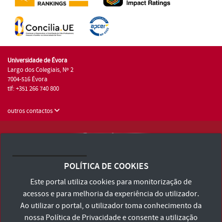
Universidade de Évora
Largo dos Colegiais, Nº 2
7004-516 Évora
tlf: +351 266 740 800
outros contactos
Universidade de Évora © 2026
Consulte os Termos e Condições e Política de Privacidade
POLÍTICA DE COOKIES
Declaração de Acessibilidade
Este portal utiliza cookies para monitorização de
acessos e para melhoria da experiência do utilizador.
Ao utilizar o portal, o utilizador toma conhecimento da
nossa
Política de Privacidade
e consente a utilização