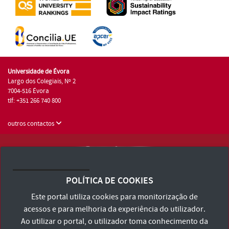
Universidade de Évora
Largo dos Colegiais, Nº 2
7004-516 Évora
tlf: +351 266 740 800
outros contactos
Universidade de Évora © 2026
Consulte os Termos e Condições e Política de Privacidade
POLÍTICA DE COOKIES
Declaração de Acessibilidade
Este portal utiliza cookies para monitorização de
acessos e para melhoria da experiência do utilizador.
Ao utilizar o portal, o utilizador toma conhecimento da