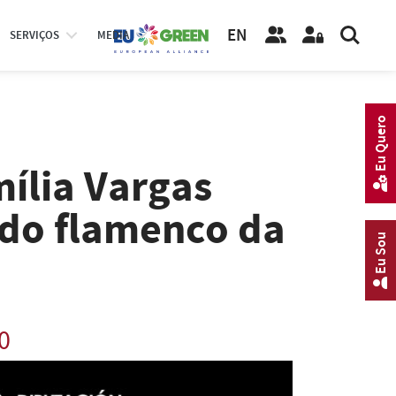
EN
SERVIÇOS
MEDIA
Eu Quero
mília Vargas
a do flamenco da
Eu Sou
0