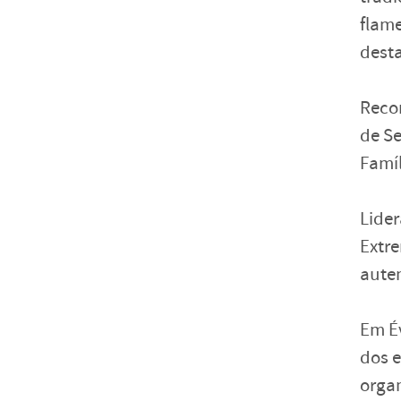
flam
desta
Recon
de Se
Famíl
Lider
Extr
auten
Em Év
dos 
organ