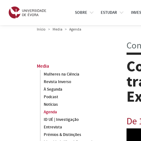
SOBRE
ESTUDAR
INVE
Início
Media
Agenda
Con
Co
Media
Mulheres na Ciência
tr
Revista Inverso
À Segunda
E
Podcast
Notícias
Agenda
De 
ID UÉ | Investigação
Entrevista
Prémios & Distinções