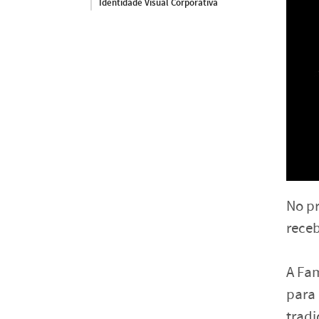
Identidade Visual Corporativa
No pr
receb
A Fam
para
tradi