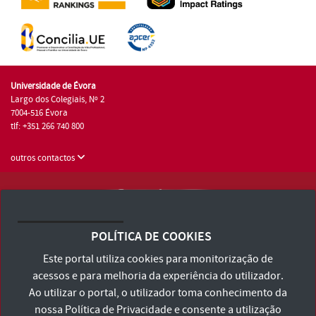
Universidade de Évora
Largo dos Colegiais, Nº 2
7004-516 Évora
tlf: +351 266 740 800
outros contactos
Universidade de Évora © 2026
Consulte os Termos e Condições e Política de Privacidade
POLÍTICA DE COOKIES
Declaração de Acessibilidade
Este portal utiliza cookies para monitorização de
acessos e para melhoria da experiência do utilizador.
Ao utilizar o portal, o utilizador toma conhecimento da
nossa
Política de Privacidade
e consente a utilização