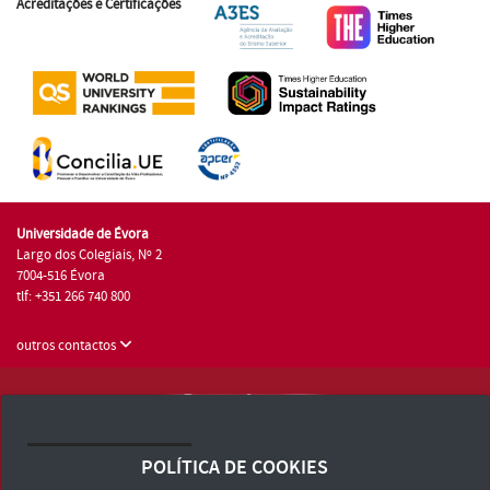
Acreditações e Certificações
Universidade de Évora
Largo dos Colegiais, Nº 2
7004-516 Évora
tlf: +351 266 740 800
outros contactos
Universidade de Évora © 2026
Consulte os Termos e Condições e Política de Privacidade
POLÍTICA DE COOKIES
Declaração de Acessibilidade