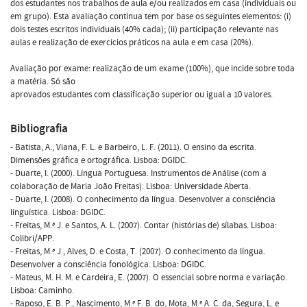
dos estudantes nos trabalhos de aula e/ou realizados em casa (individuais ou
em grupo). Esta avaliação contínua tem por base os seguintes elementos: (i)
dois testes escritos individuais (40% cada); (ii) participação relevante nas
aulas e realização de exercícios práticos na aula e em casa (20%).
Avaliação por exame: realização de um exame (100%), que incide sobre toda
a matéria. Só são
aprovados estudantes com classificação superior ou igual a 10 valores.
Bibliografia
- Batista, A., Viana, F. L. e Barbeiro, L. F. (2011). O ensino da escrita.
Dimensões gráfica e ortográfica. Lisboa: DGIDC.
- Duarte, I. (2000). Língua Portuguesa. Instrumentos de Análise (com a
colaboração de Maria João Freitas). Lisboa: Universidade Aberta.
- Duarte, I. (2008). O conhecimento da língua. Desenvolver a consciência
linguística. Lisboa: DGIDC.
- Freitas, M.ª J. e Santos, A. L. (2007). Contar (histórias de) sílabas. Lisboa:
Colibri/APP.
- Freitas, M.ª J., Alves, D. e Costa, T. (2007). O conhecimento da língua.
Desenvolver a consciência fonológica. Lisboa: DGIDC.
- Mateus, M. H. M. e Cardeira, E. (2007). O essencial sobre norma e variação.
Lisboa: Caminho.
- Raposo, E. B. P., Nascimento, M.ª F. B. do, Mota, M.ª A. C. da, Segura, L. e