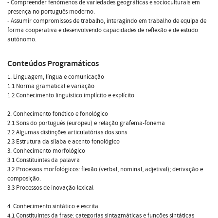
- Compreender fenómenos de variedades geográficas e socioculturais em
presença no português moderno.
- Assumir compromissos de trabalho, interagindo em trabalho de equipa de
forma cooperativa e desenvolvendo capacidades de reflexão e de estudo
autónomo.
Conteúdos Programáticos
1. Linguagem, língua e comunicação
1.1 Norma gramatical e variação
1.2 Conhecimento linguístico implícito e explícito
2. Conhecimento fonético e fonológico
2.1 Sons do português (europeu) e relação grafema-fonema
2.2 Algumas distinções articulatórias dos sons
2.3 Estrutura da sílaba e acento fonológico
3. Conhecimento morfológico
3.1 Constituintes da palavra
3.2 Processos morfológicos: flexão (verbal, nominal, adjetival); derivação e
composição.
3.3 Processos de inovação lexical
4. Conhecimento sintático e escrita
4.1 Constituintes da frase: categorias sintagmáticas e funções sintáticas