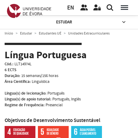
EN
ESTUDAR
Início
Estudar
Estudantes UÉ
Unidades Extracurriculares
Língua Portuguesa
Cód.:
LLT14974L
6 ECTS
Duração:
15 semanas/156 horas
Área Científica:
Linguística
Língua(s) de lecionação:
Português
Língua(s) de apoio tutorial:
Português, Inglês
Regime de Frequência:
Presencial
Objetivos de Desenvolvimento Sustentável