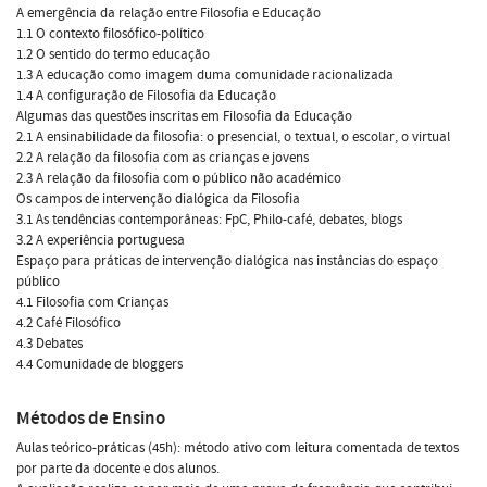
A emergência da relação entre Filosofia e Educação
1.1 O contexto filosófico-político
1.2 O sentido do termo educação
1.3 A educação como imagem duma comunidade racionalizada
1.4 A configuração de Filosofia da Educação
Algumas das questões inscritas em Filosofia da Educação
2.1 A ensinabilidade da filosofia: o presencial, o textual, o escolar, o virtual
2.2 A relação da filosofia com as crianças e jovens
2.3 A relação da filosofia com o público não académico
Os campos de intervenção dialógica da Filosofia
3.1 As tendências contemporâneas: FpC, Philo-café, debates, blogs
3.2 A experiência portuguesa
Espaço para práticas de intervenção dialógica nas instâncias do espaço
público
4.1 Filosofia com Crianças
4.2 Café Filosófico
4.3 Debates
4.4 Comunidade de bloggers
Métodos de Ensino
Aulas teórico-práticas (45h): método ativo com leitura comentada de textos
por parte da docente e dos alunos.