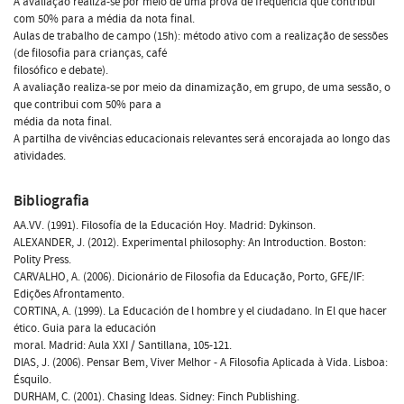
A avaliação realiza-se por meio de uma prova de frequência que contribui
com 50% para a média da nota final.
Aulas de trabalho de campo (15h): método ativo com a realização de sessões
(de filosofia para crianças, café
filosófico e debate).
A avaliação realiza-se por meio da dinamização, em grupo, de uma sessão, o
que contribui com 50% para a
média da nota final.
A partilha de vivências educacionais relevantes será encorajada ao longo das
atividades.
Bibliografia
AA.VV. (1991). Filosofía de la Educación Hoy. Madrid: Dykinson.
ALEXANDER, J. (2012). Experimental philosophy: An Introduction. Boston:
Polity Press.
CARVALHO, A. (2006). Dicionário de Filosofia da Educação, Porto, GFE/IF:
Edições Afrontamento.
CORTINA, A. (1999). La Educación de l hombre y el ciudadano. In El que hacer
ético. Guia para la educación
moral. Madrid: Aula XXI / Santillana, 105-121.
DIAS, J. (2006). Pensar Bem, Viver Melhor - A Filosofia Aplicada à Vida. Lisboa:
Ésquilo.
DURHAM, C. (2001). Chasing Ideas. Sidney: Finch Publishing.