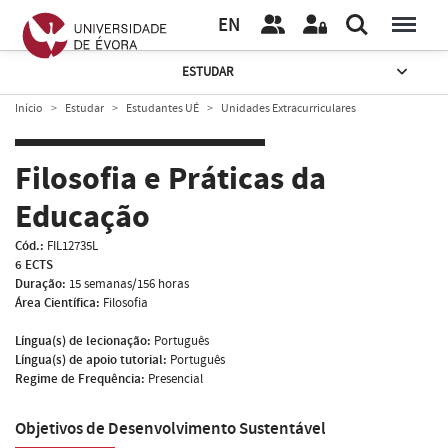
EN
ESTUDAR
Início
Estudar
Estudantes UÉ
Unidades Extracurriculares
Filosofia e Práticas da
Educação
Cód.:
FIL12735L
6 ECTS
Duração:
15 semanas/156 horas
Área Científica:
Filosofia
Língua(s) de lecionação:
Português
Língua(s) de apoio tutorial:
Português
Regime de Frequência:
Presencial
Objetivos de Desenvolvimento Sustentável