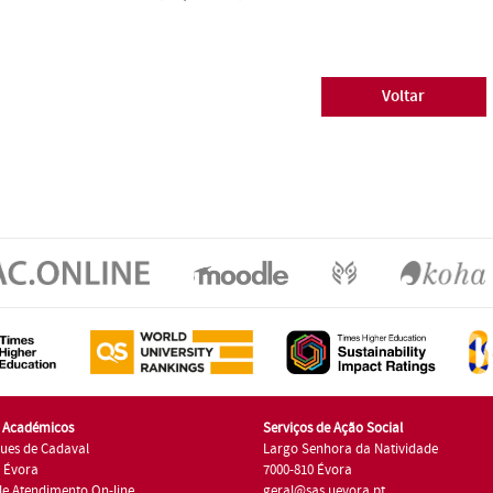
Voltar
s Académicos
Serviços de Ação Social
ues de Cadaval
Largo Senhora da Natividade
7 Évora
7000-810 Évora
de Atendimento On-line
geral@sas.uevora.pt