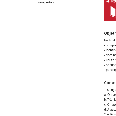
Transportes
Objet
No final
• compre
• ident
• domina
• utiliz
• conhec
• partic
Conte
1. O lug
a. O que
b. Técn
c. O nas
d. A aut
2. A téc