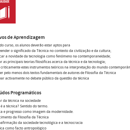
ivos de Aprendizagem
 do curso, os alunos deverão estar aptos para
ender o significado da Técnica no contexto da civilização e da cultura;
ificar a novidade da tecnologia como fenómeno na contemporaneidade;
r as principais teorias filosóficas acerca da técnica e da tecnologia;
ar criticamente estes instrumentos teóricos na interpretação do mundo contemporâ
er pelo menos dois textos fundamentais de autores de Filosofia da Técnica
ipar activamente no debate público da questão da técnica
údos Programáticos
ar da técnica na sociedade
 é a técnica? Sentido do termo.
ica e progresso como imagem da modernidade.
cimento da Filosofia da Técnica
oafirmação da sociedade tecnológica e a tecnocracia
nica como facto antropológico