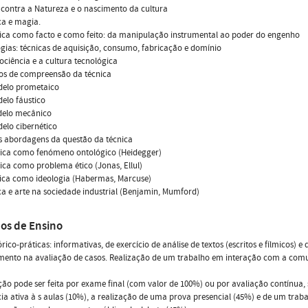
a contra a Natureza e o nascimento da cultura
ca e magia.
nica como facto e como feito: da manipulação instrumental ao poder do engenho
ogias: técnicas de aquisição, consumo, fabricação e domínio
nociência e a cultura tecnológica
los de compreensão da técnica
delo prometaico
elo fáustico
delo mecânico
elo cibernético
s abordagens da questão da técnica
nica como fenómeno ontológico (Heidegger)
nica como problema ético (Jonas, Ellul)
nica como ideologia (Habermas, Marcuse)
ca e arte na sociedade industrial (Benjamin, Mumford)
os de Ensino
órico-práticas: informativas, de exercício de análise de textos (escritos e fílmicos) e
mento na avaliação de casos. Realização de um trabalho em interação com a com
ção pode ser feita por exame final (com valor de 100%) ou por avaliação contínua,
cia ativa à s aulas (10%), a realização de uma prova presencial (45%) e de um traba