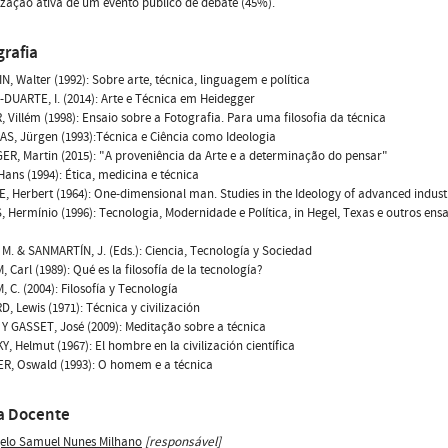
zação ativa de um evento público de debate (45%).
grafia
, Walter (1992): Sobre arte, técnica, linguagem e política
UARTE, I. (2014): Arte e Técnica em Heidegger
 Villém (1998): Ensaio sobre a Fotografia. Para uma filosofia da técnica
, Jürgen (1993):Técnica e Ciência como Ideologia
R, Martin (2015): "A proveniência da Arte e a determinação do pensar"
ans (1994): Ética, medicina e técnica
 Herbert (1964): One-dimensional man. Studies in the Ideology of advanced industr
 Hermínio (1996): Tecnologia, Modernidade e Política, in Hegel, Texas e outros ens
M. & SANMARTÍN, J. (Eds.): Ciencia, Tecnología y Sociedad
 Carl (1989): Qué es la filosofía de la tecnología?
 C. (2004): Filosofía y Tecnología
 Lewis (1971): Técnica y civilización
 GASSET, José (2009): Meditação sobre a técnica
, Helmut (1967): El hombre en la civilización científica
R, Oswald (1993): O homem e a técnica
a Docente
elo Samuel Nunes Milhano
[responsável]