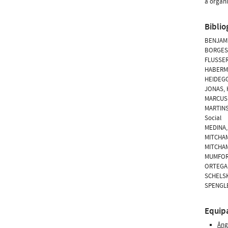
a organi
Biblio
BENJAMIN
BORGES-D
FLUSSER,
HABERMAS
HEIDEGGE
JONAS, H
MARCUSE,
MARTINS,
Social
MEDINA, 
MITCHAM,
MITCHAM,
MUMFORD,
ORTEGA Y
SCHELSKY
SPENGLE
Equip
Âng