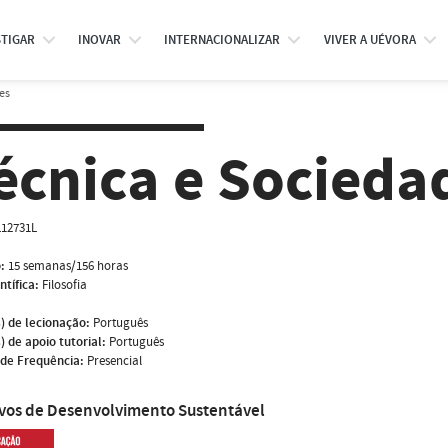
STIGAR
INOVAR
INTERNACIONALIZAR
VIVER A UÉVORA
es
écnica e Socieda
L12731L
:
15 semanas/156 horas
ntífica:
Filosofia
) de lecionação:
Português
) de apoio tutorial:
Português
de Frequência:
Presencial
ivos de Desenvolvimento Sustentável