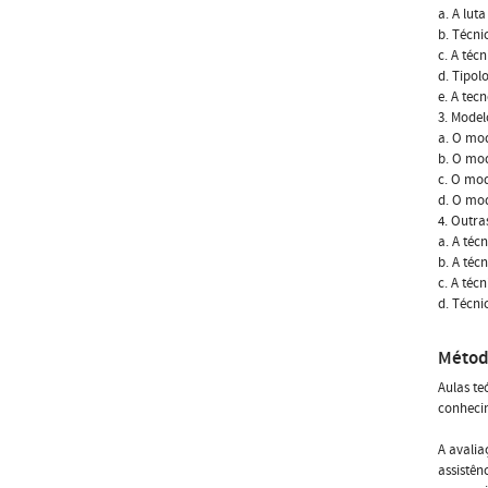
a. A lut
b. Técni
c. A téc
d. Tipol
e. A tec
3. Mode
a. O mo
b. O mod
c. O mo
d. O mod
4. Outra
a. A téc
b. A téc
c. A téc
d. Técni
Métod
Aulas te
conheci
A avalia
assistên