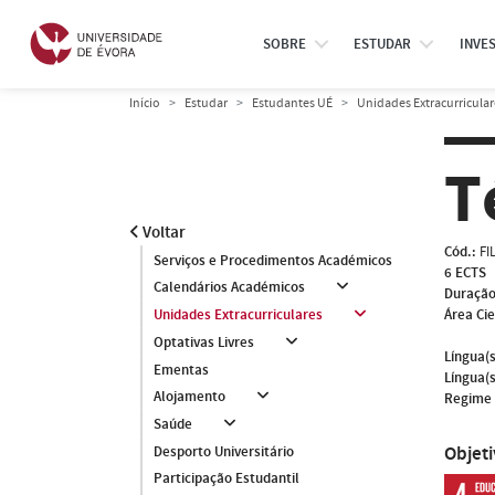
SOBRE
ESTUDAR
INVE
Início
Estudar
Estudantes UÉ
Unidades Extracurricular
T
Voltar
Cód.:
FI
Serviços e Procedimentos Académicos
6 ECTS
Calendários Académicos
Duração
Área Cie
Unidades Extracurriculares
Optativas Livres
Língua(s
Ementas
Língua(s
Alojamento
Regime 
Saúde
Objet
Desporto Universitário
Participação Estudantil