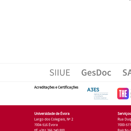
Acreditações e Certificações
Universidade de Évora
Serviço
Largo dos Colegiais, Nº 2
Rua Duq
7004-516 Évora
7000-57
tlf: +351 266 740 800
Balcão 