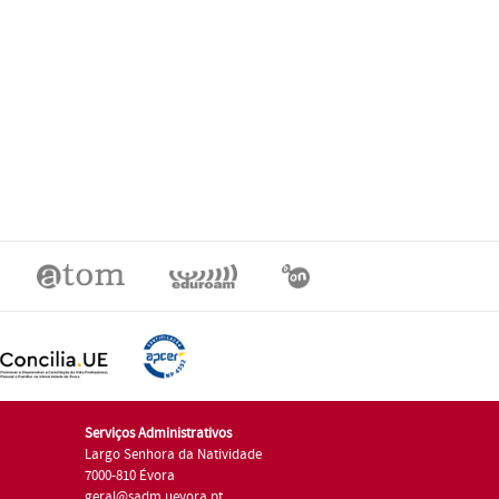
Serviços Administrativos
Largo Senhora da Natividade
7000-810 Évora
geral@sadm.uevora.pt