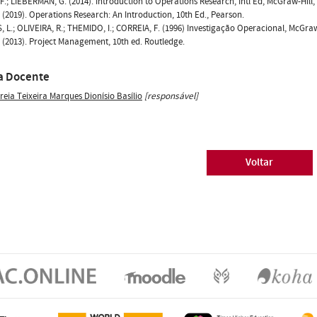
 F.; LIEBERMAN, G. (2014). Introduction to Operations Research, Intl Ed, McGraw-Hill
 (2019). Operations Research: An Introduction, 10th Ed., Pearson.
 L.; OLIVEIRA, R.; THEMIDO, I.; CORREIA, F. (1996) Investigação Operacional, McGraw-
 (2013). Project Management, 10th ed. Routledge.
a Docente
reia Teixeira Marques Dionísio Basílio
[responsável]
Voltar