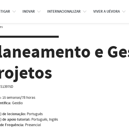
STIGAR
INOVAR
INTERNACIONALIZAR
VIVER A UÉVORA
es
laneamento e Ge
rojetos
S13975D
:
15 semanas/78 horas
ntífica:
Gestão
) de lecionação:
Português
) de apoio tutorial:
Português, Inglês
de Frequência:
Presencial