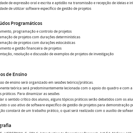
dade de expressão oral e escrita e aptidão na transmissão e recepção de ideias e 
dade de utilizar software específico de gestão de projetos
údos Programáticos
amento, programação e controlo de projetos
amação de projetos com durações determinísticas
amação de projetos com durações estocásticas
amento e gestão financeira de projetos
entação, resolução e discussão de exemplos de projetos de investigação
os de Ensino
so de ensino será organizado em sessões teórico/práticas.
ente teórica será predominantemente lecionada com o apoio do quadro e com a pro
 práticos. Para dinamizar as sessões
lar o sentido crítico dos alunos, alguns tópicos práticos serão debatidos com os a
visto o uso ativo de software específico de gestão de projetos para demonstração pr
ção constará de um trabalho prático, o qual será realizado com o auxílio de sofware
grafia