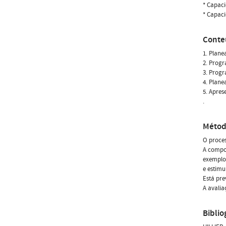
* Capaci
* Capaci
Conte
1. Plane
2. Progr
3. Progr
4. Plane
5. Apres
.
Métod
O proces
A compon
exemplos
e estimu
Está pre
A avalia
Biblio