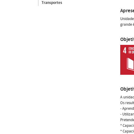
Transportes
Apres
Unidade 
grande 
Objet
Objet
A unidad
Os resul
- Aprend
- Utiliz
Pretende
* Capaci
* Capaci