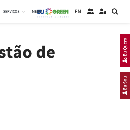
EN
SERVIÇOS
MEDIA
Eu Quero
stão de
Eu Sou