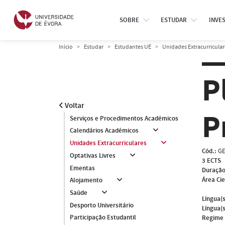
SOBRE
ESTUDAR
INVE
Início
Estudar
Estudantes UÉ
Unidades Extracurricular
P
Voltar
P
Serviços e Procedimentos Académicos
Calendários Académicos
Unidades Extracurriculares
Cód.:
GE
Optativas Livres
3 ECTS
Ementas
Duração
Área Cie
Alojamento
Saúde
Língua(s
Desporto Universitário
Língua(s
Participação Estudantil
Regime 