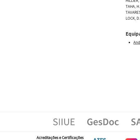
HILLIER,
TAHA, H.
TAVARES,
LOCK, D.
Equip
And
Acreditações e Certificações