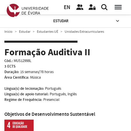
EN
ESTUDAR
Início
Estudar
Estudantes UÉ
Unidades Extracurriculares
Formação Auditiva II
Cód.:
MUS12998L
3 ECTS
Duração:
15 semanas/78 horas
Área Científica:
Música
Língua(s) de lecionação:
Português
Língua(s) de apoio tutorial:
Português, Inglês
Regime de Frequência:
Presencial
Objetivos de Desenvolvimento Sustentável