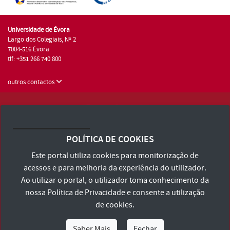
Universidade de Évora
Largo dos Colegiais, Nº 2
7004-516 Évora
tlf: +351 266 740 800
outros contactos
Universidade de Évora © 2026
Consulte os Termos e Condições e Política de Privacidade
POLÍTICA DE COOKIES
Declaração de Acessibilidade
Este portal utiliza cookies para monitorização de
acessos e para melhoria da experiência do utilizador.
Ao utilizar o portal, o utilizador toma conhecimento da
nossa
Política de Privacidade
e consente a utilização
de cookies.
Saber Mais
Fechar