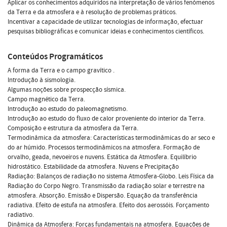
Aplicar os conhecimentos adquiridos na interpretação de vários fenómenos
da Terra e da atmosfera e à resolução de problemas práticos.
Incentivar a capacidade de utilizar tecnologias de informação, efectuar
pesquisas bibliográficas e comunicar ideias e conhecimentos científicos.
Conteúdos Programáticos
A forma da Terra e o campo gravítico .
Introdução à sismologia.
Algumas noções sobre prospecção sísmica.
Campo magnético da Terra.
Introdução ao estudo do paleomagnetismo.
Introdução ao estudo do fluxo de calor proveniente do interior da Terra.
Composição e estrutura da atmosfera da Terra.
Termodinâmica da atmosfera: Características termodinâmicas do ar seco e
do ar húmido. Processos termodinâmicos na atmosfera. Formação de
orvalho, geada, nevoeiros e nuvens. Estática da Atmosfera. Equilíbrio
hidrostático. Estabilidade da atmosfera. Nuvens e Precipitação
Radiação: Balanços de radiação no sistema Atmosfera-Globo. Leis Física da
Radiação do Corpo Negro. Transmissão da radiação solar e terrestre na
atmosfera. Absorção. Emissão e Dispersão. Equação da transferência
radiativa. Efeito de estufa na atmosfera. Efeito dos aerossóis. Forçamento
radiativo.
Dinâmica da Atmosfera: Forças fundamentais na atmosfera. Equações de