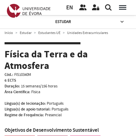
EN
ESTUDAR
Início
Estudar
Estudantes UÉ
Unidades Extracurriculares
Física da Terra e da
Atmosfera
Cód.:
FIS10340M
6 ECTS
Duração:
15 semanas/156 horas
Área Científica:
Física
Língua(s) de lecionação:
Português
Língua(s) de apoio tutorial:
Português
Regime de Frequência:
Presencial
Objetivos de Desenvolvimento Sustentável