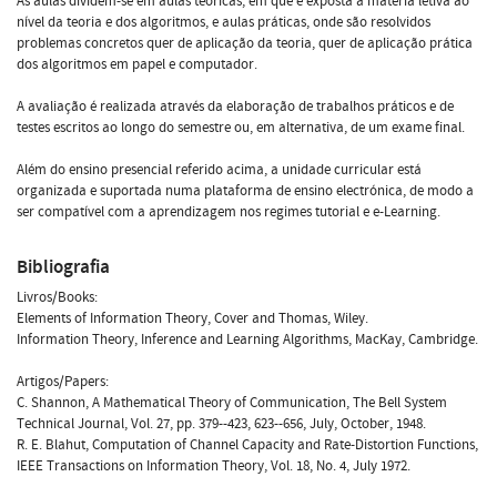
As aulas dividem-se em aulas teóricas, em que é exposta a matéria letiva ao
nível da teoria e dos algoritmos, e aulas práticas, onde são resolvidos
problemas concretos quer de aplicação da teoria, quer de aplicação prática
dos algoritmos em papel e computador.
A avaliação é realizada através da elaboração de trabalhos práticos e de
testes escritos ao longo do semestre ou, em alternativa, de um exame final.
Além do ensino presencial referido acima, a unidade curricular está
organizada e suportada numa plataforma de ensino electrónica, de modo a
ser compatível com a aprendizagem nos regimes tutorial e e-Learning.
Bibliografia
Livros/Books:
Elements of Information Theory, Cover and Thomas, Wiley.
Information Theory, Inference and Learning Algorithms, MacKay, Cambridge.
Artigos/Papers:
C. Shannon, A Mathematical Theory of Communication, The Bell System
Technical Journal, Vol. 27, pp. 379--423, 623--656, July, October, 1948.
R. E. Blahut, Computation of Channel Capacity and Rate-Distortion Functions,
IEEE Transactions on Information Theory, Vol. 18, No. 4, July 1972.