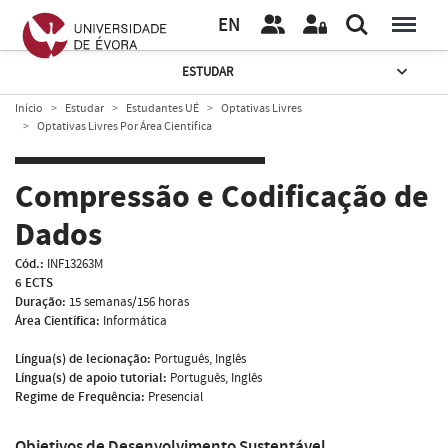
EN
ESTUDAR
Início
Estudar
Estudantes UÉ
Optativas Livres
Optativas Livres Por Área Científica
Compressão e Codificação de
Dados
Cód.:
INF13263M
6 ECTS
Duração:
15 semanas/156 horas
Área Científica:
Informática
Língua(s) de lecionação:
Português, Inglês
Língua(s) de apoio tutorial:
Português, Inglês
Regime de Frequência:
Presencial
Objetivos de Desenvolvimento Sustentável