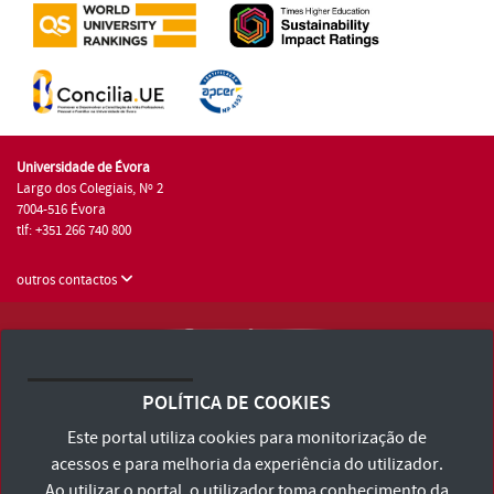
Universidade de Évora
Largo dos Colegiais, Nº 2
7004-516 Évora
tlf: +351 266 740 800
outros contactos
Universidade de Évora © 2026
Consulte os Termos e Condições e Política de Privacidade
POLÍTICA DE COOKIES
Declaração de Acessibilidade
Este portal utiliza cookies para monitorização de
acessos e para melhoria da experiência do utilizador.
Ao utilizar o portal, o utilizador toma conhecimento da