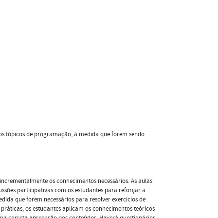
m os tópicos de programação, à medida que forem sendo
incrementalmente os conhecimentos necessários. As aulas
ssões participativas com os estudantes para reforçar a
dida que forem necessários para resolver exercícios de
práticas, os estudantes aplicam os conhecimentos teóricos
ma correta apreensão dos conteúdos. Haverá questionários