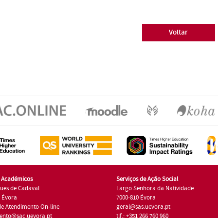
Voltar
s Académicos
Serviços de Ação Social
ues de Cadaval
Largo Senhora da Natividade
7 Évora
7000-810 Évora
de Atendimento On-line
geral@sas.uevora.pt
ento@sac.uevora.pt
tlf.: +351 266 760 960