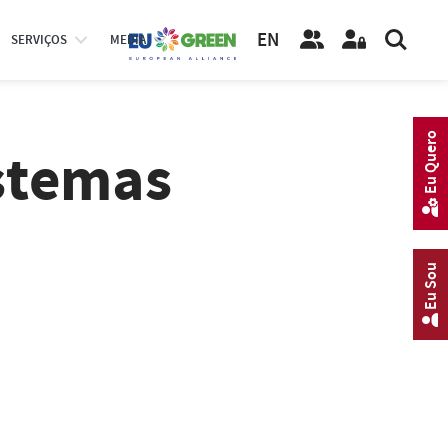
EN
SERVIÇOS
MEDIA
Eu Quero
stemas
Eu Sou