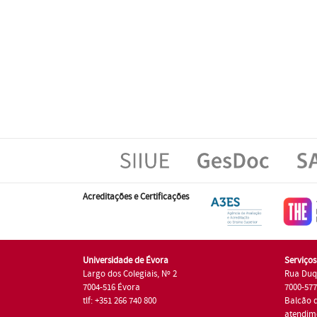
Acreditações e Certificações
Universidade de Évora
Serviço
Largo dos Colegiais, Nº 2
Rua Duq
7004-516 Évora
7000-57
tlf: +351 266 740 800
Balcão 
atendim