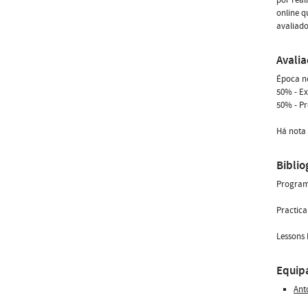
online q
avaliado
Avali
Época n
50% - E
50% - Pr
Há nota 
Biblio
Programm
Practica
Lessons I
Equip
Ant