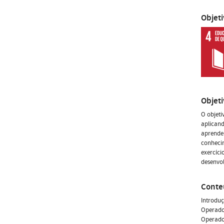
Objet
Objet
O objeti
aplican
aprender
conhecim
exercíci
desenvol
Conte
Introdu
Operado
Operador