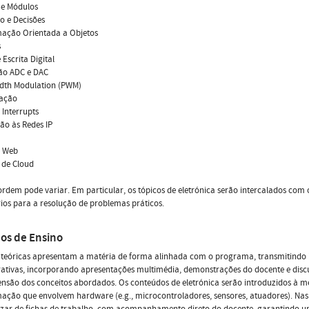
 e Módulos
o e Decisões
ação Orientada a Objetos
s
 Escrita Digital
ão ADC e DAC
idth Modulation (PWM)
cação
 Interrupts
ão às Redes IP
r Web
 de Cloud
ordem pode variar. Em particular, os tópicos de eletrónica serão intercalados co
ios para a resolução de problemas práticos.
os de Ensino
 teóricas apresentam a matéria de forma alinhada com o programa, transmitindo 
rativas, incorporando apresentações multimédia, demonstrações do docente e discu
são dos conceitos abordados. Os conteúdos de eletrónica serão introduzidos à me
ção que envolvem hardware (e.g., microcontroladores, sensores, atuadores). Nas 
izar de fichas de trabalho, com acompanhamento direto do docente, garantindo u