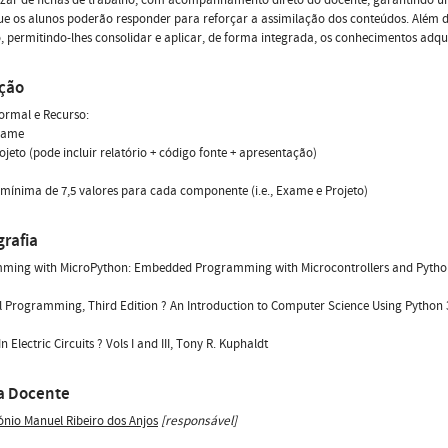
ue os alunos poderão responder para reforçar a assimilação dos conteúdos. Além d
, permitindo-lhes consolidar e aplicar, de forma integrada, os conhecimentos adqu
ação
ormal e Recurso:
xame
ojeto (pode incluir relatório + código fonte + apresentação)
mínima de 7,5 valores para cada componente (i.e., Exame e Projeto)
grafia
ing with MicroPython: Embedded Programming with Microcontrollers and Python, 1
l Programming, Third Edition ? An Introduction to Computer Science Using Python 3
n Electric Circuits ? Vols I and III, Tony R. Kuphaldt
a Docente
ónio Manuel Ribeiro dos Anjos
[responsável]