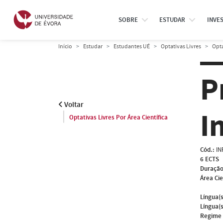
SOBRE
ESTUDAR
INVE
Início
Estudar
Estudantes UÉ
Optativas Livres
Opta
P
Voltar
I
Optativas Livres Por Área Científica
Cód.:
IN
6 ECTS
Duração
Área Cie
Língua(s
Língua(s
Regime 