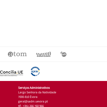
Serviços Administrativos
Largo Senhora da Natividade
7000-810 Évora
geral@sadm.uevora.pt
tlf.: +351 266 760 966