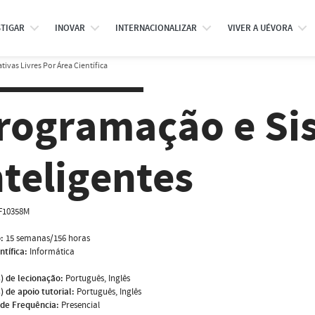
STIGAR
INOVAR
INTERNACIONALIZAR
VIVER A UÉVORA
tivas Livres Por Área Científica
rogramação e Si
nteligentes
F10358M
:
15 semanas/156 horas
ntífica:
Informática
) de lecionação:
Português, Inglês
) de apoio tutorial:
Português, Inglês
de Frequência:
Presencial