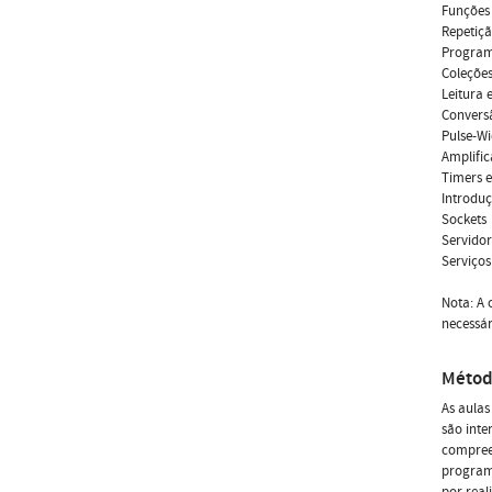
Funções
Repetiçã
Program
Coleçõe
Leitura e
Convers
Pulse-W
Amplifi
Timers e
Introduç
Sockets
Servido
Serviços
Nota: A 
necessár
Métod
As aulas
são inte
compreen
programa
por real