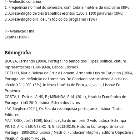
I - Avaliação contínua:
1. Frequência no final do semestre, com toda a matéria da disciplina (55%).
2. Apresentação de três trabalhos escritos (1300 a 1500 palavras) (30%)
3. Apresentação oral de um tópico do programa (15%)
II - Avaliação Final:
Exame (100%).
Bibliografia
BOUZA, Fernando (2000), Portugal no tempo dos Filipes: política, cultura,
representações (1580-1668), Lisboa: Cosmos.
COELHO, Maria Helena da Cruz e Homem, Armando Luís de Carvalho (1996),
Portugal em definição de fronteiras. Do Condado portucalense à crise do
século XIV (1096-1325), in Nova História de Portugal, vol.III, Lisboa: Ed.
Presença.
COSTA, L. Freire; LAINS, P.; MIRANDA, S. M. (2011), História Económica de
Portugal:1143-2010, Lisboa: Esfera dos Livros.
LAY, Stephen (2011), Os Reis da reconquista portuguesa, Lisboa: Texto
Editores.
MATTOSO, José (1985), Identificação de um país, 2 vols, Lisboa: Estampa.
PINTO, A. C. e MONTEIRO N. G. (2013-2015). História Contemporânea de
Portugal: 1808-2010, Lisboa / Madrid: Fundación Mapfre / Editora Objectiva /
Penguin Random House.