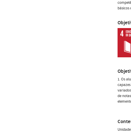
competên
básicos 
Objet
Objet
1. Os al
capazes 
variados
de notas
elemento
Conte
Unidade 