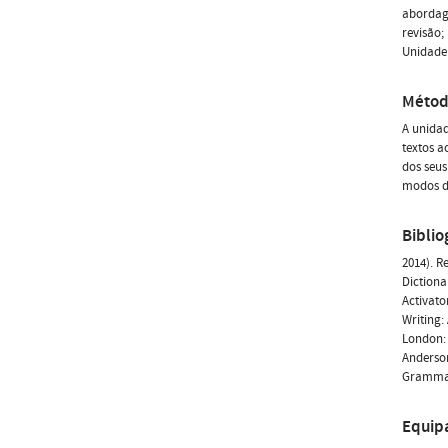
abordage
revisão; 
Unidade 
Métod
A unidad
textos a
dos seus
modos de
Biblio
2014). R
Dictiona
Activato
Writing:
London: 
Anderson
Grammar
Equip