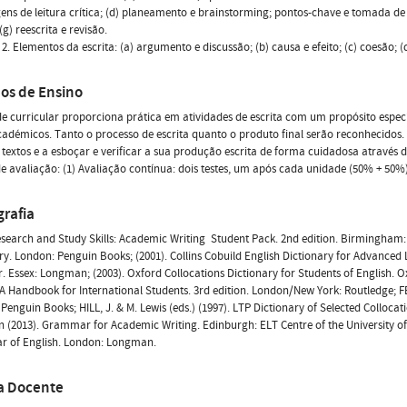
ns de leitura crítica; (d) planeamento e brainstorming; pontos-chave e tomada de n
(g) reescrita e revisão.
2. Elementos da escrita: (a) argumento e discussão; (b) causa e efeito; (c) coesão; 
os de Ensino
e curricular proporciona prática em atividades de escrita com um propósito espec
cadémicos. Tanto o processo de escrita quanto o produto final serão reconhecidos.
 textos e a esboçar e verificar a sua produção escrita de forma cuidadosa através d
 avaliação: (1) Avaliação contínua: dois testes, um após cada unidade (50% + 50%)
grafia
esearch and Study Skills: Academic Writing  Student Pack. 2nd edition. Birmingham
ry. London: Penguin Books; (2001). Collins Cobuild English Dictionary for Advance
r. Essex: Longman; (2003). Oxford Collocations Dictionary for Students of English. O
 A Handbook for International Students. 3rd edition. London/New York: Routledge; F
Penguin Books; HILL, J. & M. Lewis (eds.) (1997). LTP Dictionary of Selected Colloca
 (2013). Grammar for Academic Writing. Edinburgh: ELT Centre of the University of
 of English. London: Longman.
a Docente