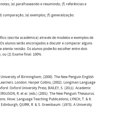
otas; (e) parafraseando e resumindo; (f) referências e
(d) comparação; (e) exemplos; (f) generalização.
ífico (escrita académica) através de modelos e exemplos de
 Os alunos serão encorajados a discutir e comparar alguns
e atenta revisão. Os alunos poderão escolher entre dois
; ou (2) Exame final: 100%.
: University of Birmingham; (2000). The New Penguin English
d Learners. London: Harper Collins; (2002). Longman Language
xford: Oxford University Press; BAILEY, S. (2011). Academic
ERGUSON, R. et al. (eds.) (2001). The New Penguin Thesaurus.
tions. Hove: Language Teaching Publications; LYNCH, T. & K.
 Edinburgh; QUIRK, R. & S. Greenbaum. (1973). A University