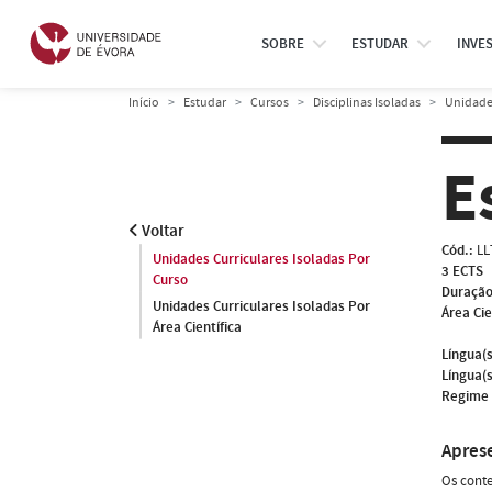
SOBRE
ESTUDAR
INVE
Início
Estudar
Cursos
Disciplinas Isoladas
Unidades
E
Voltar
Cód.:
LL
Unidades Curriculares Isoladas Por
3 ECTS
Curso
Duração
Unidades Curriculares Isoladas Por
Área Cie
Área Científica
Língua(s
Língua(s
Regime 
Apres
Os conte