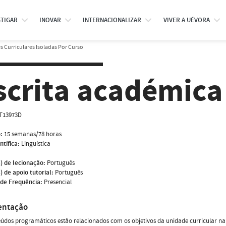
STIGAR
INOVAR
INTERNACIONALIZAR
VIVER A UÉVORA
 Curriculares Isoladas Por Curso
scrita académica 
T13973D
:
15 semanas/78 horas
ntífica:
Linguística
) de lecionação:
Português
) de apoio tutorial:
Português
de Frequência:
Presencial
entação
údos programáticos estão relacionados com os objetivos da unidade curricular n