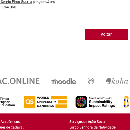
s Sérgio Pinto Guerra
[responsável]
i Swe Doll
Voltar
s Académicos
Serviços de Ação Social
ues de Cadaval
Largo Senhora da Natividade