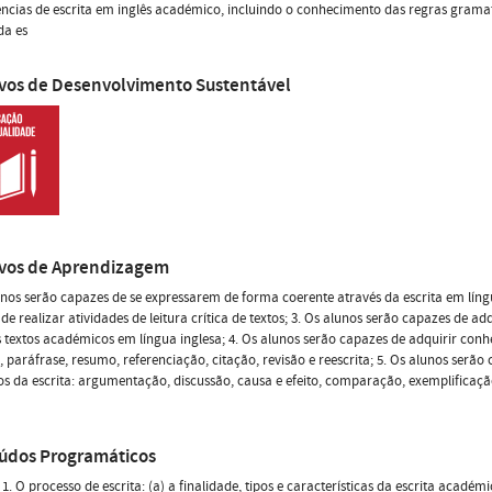
cias de escrita em inglês académico, incluindo o conhecimento das regras gramat
da es
ivos de Desenvolvimento Sustentável
ivos de Aprendizagem
unos serão capazes de se expressarem de forma coerente através da escrita em líng
de realizar atividades de leitura crítica de textos; 3. Os alunos serão capazes de a
 textos académicos em língua inglesa; 4. Os alunos serão capazes de adquirir con
, paráfrase, resumo, referenciação, citação, revisão e reescrita; 5. Os alunos serã
s da escrita: argumentação, discussão, causa e efeito, comparação, exemplificaçã
údos Programáticos
1. O processo de escrita: (a) a finalidade, tipos e características da escrita académ