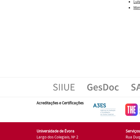
Luí
Mim
Acreditações e Certificações
Universidade de Évora
Serviço
Largo dos Colegiais, Nº 2
Rua Duq