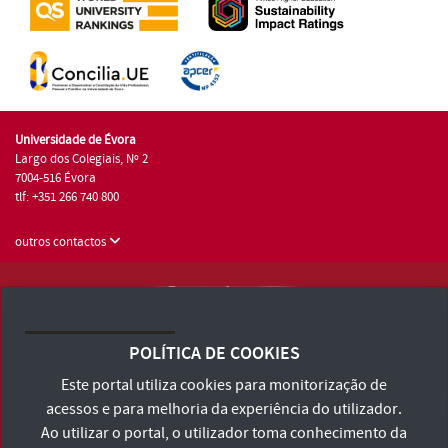
Universidade de Évora
Largo dos Colegiais, Nº 2
7004-516 Évora
tlf: +351 266 740 800
outros contactos
Universidade de Évora © 2026
Consulte os Termos e Condições e Política de Privacidade
POLÍTICA DE COOKIES
Declaração de Acessibilidade
Este portal utiliza cookies para monitorização de
acessos e para melhoria da experiência do utilizador.
Ao utilizar o portal, o utilizador toma conhecimento da