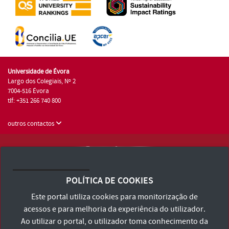
Universidade de Évora
Largo dos Colegiais, Nº 2
7004-516 Évora
tlf: +351 266 740 800
outros contactos
Universidade de Évora © 2026
Consulte os Termos e Condições e Política de Privacidade
POLÍTICA DE COOKIES
Declaração de Acessibilidade
Este portal utiliza cookies para monitorização de
acessos e para melhoria da experiência do utilizador.
Ao utilizar o portal, o utilizador toma conhecimento da