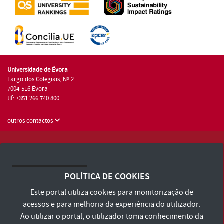
Universidade de Évora
Largo dos Colegiais, Nº 2
7004-516 Évora
tlf: +351 266 740 800
outros contactos
Universidade de Évora © 2026
Consulte os Termos e Condições e Política de Privacidade
POLÍTICA DE COOKIES
Declaração de Acessibilidade
Este portal utiliza cookies para monitorização de
acessos e para melhoria da experiência do utilizador.
Ao utilizar o portal, o utilizador toma conhecimento da