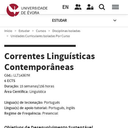
EN
ESTUDAR
Início
Estudar
Cursos
Disciplinas Isoladas
Unidades Curriculares Isoladas Por Curso
Correntes Linguísticas
Contemporâneas
Cód.:
LLT14367M
6 ECTS
Duração:
15 semanas/156 horas
Área Científica:
Linguística
Língua(s) de lecionação:
Português
Língua(s) de apoio tutorial:
Português, Inglês
Regime de Frequência:
Presencial
Objetivos de Desenvolvimento Sustentável