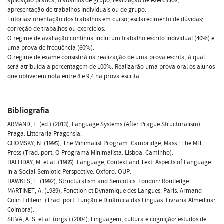
aplicação prática; trabalhos de grupo; realização de exercícios;
apresentação de trabalhos individuais ou de grupo.
Tutorias: orientação dos trabalhos em curso; esclarecimento de dúvidas;
correção de trabalhos ou exercícios.
O regime de avaliação contínua inclui um trabalho escrito individual (40%) e
uma prova de frequência (60%).
O regime de exame consistirá na realização de uma prova escrita, à qual
será atribuída a percentagem de 100%. Realizarão uma prova oral os alunos
que obtiverem nota entre 8 e 9,4 na prova escrita.
Bibliografia
ARMAND, L. (ed.) (2013), Language Systems (After Prague Structuralism).
Praga: Litteraria Pragensia.
CHOMSKY, N. (1995), The Minimalist Program. Cambridge, Mass.: The MIT
Press (Trad. port. O Programa Minimalista. Lisboa: Caminho).
HALLIDAY, M. et al. (1985). Language, Context and Text: Aspects of Language
in a Social-Semiotic Perspective. Oxford: OUP.
HAWKES, T. (1992), Structuralism and Semiotics. London: Routledge.
MARTINET, A. (1989), Fonction et Dynamique des Langues. Paris: Armand
Colin Editeur. (Trad. port. Função e Dinâmica das Línguas. Livraria Almedina:
Coimbra).
SILVA, A. S. et al. (orgs.) (2004), Linguagem, cultura e cognição: estudos de