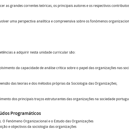
cer as grandes correntes teóricas, os principais autores e os respectivos contribut
volver uma perspectiva analítica e compreensiva sobre os fonómenos organizacion
tências a adquirir nesta unidade curricular são:
olvimento da capacidade de análise crítica sobre o papel das organizações nas 
eensão das teorias e dos métodos próprias da Sociologia das Organizações;
imento dos principais traços estruturantes das organizações na sociedade portugu
údos Programáticos
1. O Fenómeno Organizacional e o Estudo das Organizações
inição e objectivos da sociologia das organizações