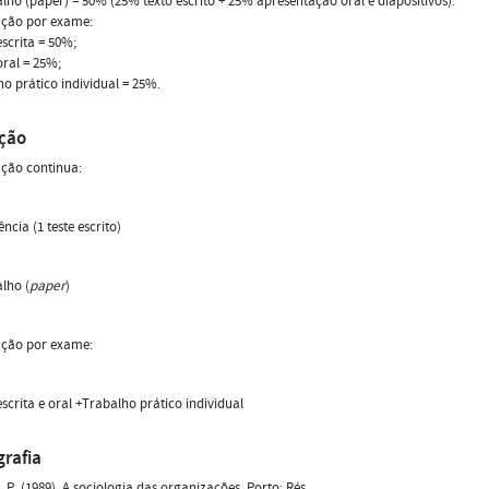
alho (paper) = 50% (25% texto escrito + 25% apresentação oral e diapositivos).
ação por exame:
escrita = 50%;
oral = 25%;
ho prático individual = 25%.
ação
ação continua:
ência (1 teste escrito)
alho (
paper
)
ação por exame:
escrita e oral +Trabalho prático individual
grafia
 P. (1989). A sociologia das organizações. Porto: Rés