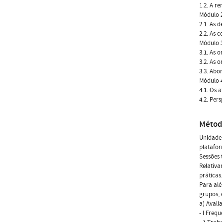
1.2. A r
Módulo 2
2.1. As 
2.2. As 
Módulo 3
3.1. As 
3.2. As 
3.3. Ab
Módulo 4
4.1. Os 
4.2. Per
Métod
Unidade 
platafo
Sessões 
Relativa
práticas
Para al
grupos, 
a) Avali
- I Frequ