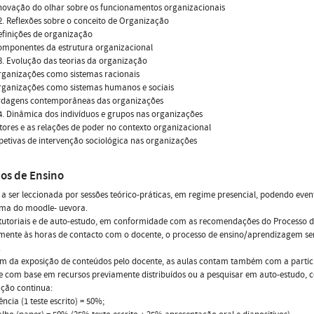
enovação do olhar sobre os funcionamentos organizacionais
. Reflexões sobre o conceito de Organização
definições de organização
componentes da estrutura organizacional
. Evolução das teorias da organização
organizações como sistemas racionais
organizações como sistemas humanos e sociais
ordagens contemporâneas das organizações
. Dinâmica dos indivíduos e grupos nas organizações
atores e as relações de poder no contexto organizacional
spetivas de intervenção sociológica nas organizações
os de Ensino
a ser leccionada por sessões teórico-práticas, em regime presencial, podendo event
rma do moodle- uevora.
tutoriais e de auto-estudo, em conformidade com as recomendações do Processo 
mente às horas de contacto com o docente, o processo de ensino/aprendizagem se
.
ém da exposição de conteúdos pelo docente, as aulas contam também com a partic
e com base em recursos previamente distribuídos ou a pesquisar em auto-estudo, c
ação continua:
ência (1 teste escrito) = 50%;