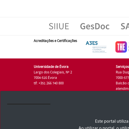
Acreditações e Certificações
Universidade de Évora
Serviço
Largo dos Colegiais, Nº 2
Rua Duq
7004-516 Évora
7000-57
tlf: +351 266 740 800
Balcão 
atendim
tlf.: +35
Universidade de Évora © 2026
Este portal utili
Consulte os Termos e Condições e Política de Privacidade
Declaração de Acessibilidade
Ao utilizar o portal, o u