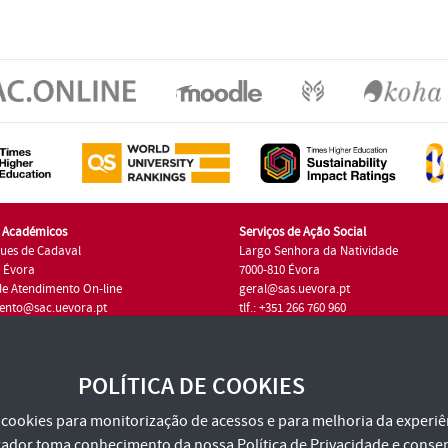
s Académicos
Serviços de Ação Social
ues de Cadaval
Largo Senhora da Natividade
7 Évora
7000-810 Évora
de Atendimento On-line
geral@sas.uevora.pt
ento@sac.uevora.pt
tlf.: +351 266 760 960
1 266 760 220
POLÍTICA DE COOKIES
za cookies para monitorização de acessos e para melhoria da experiên
tilizador toma conhecimento da nossa
Política de Privacidade
e consen