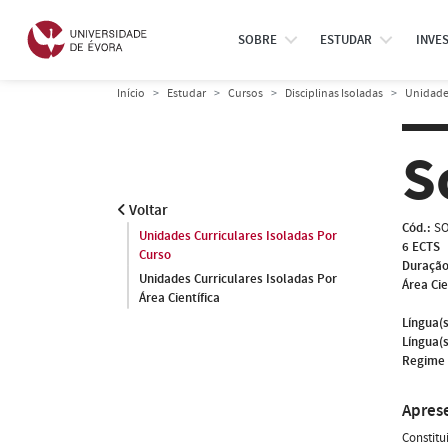
SOBRE
ESTUDAR
INVE
Início
Estudar
Cursos
Disciplinas Isoladas
Unidades
S
Voltar
Cód.:
SO
Unidades Curriculares Isoladas Por
6 ECTS
Curso
Duração
Unidades Curriculares Isoladas Por
Área Cie
Área Científica
Língua(s
Língua(s
Regime 
Apres
Constitu