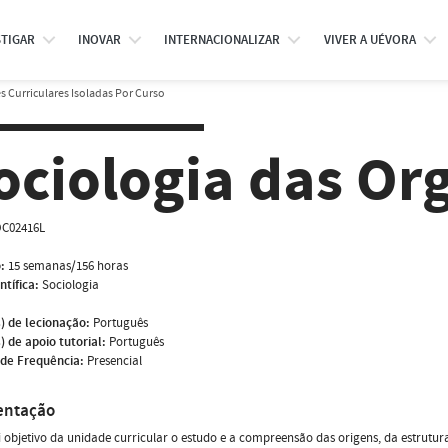
STIGAR
INOVAR
INTERNACIONALIZAR
VIVER A UÉVORA
 Curriculares Isoladas Por Curso
ociologia das Or
C02416L
:
15 semanas/156 horas
ntífica:
Sociologia
) de lecionação:
Português
) de apoio tutorial:
Português
de Frequência:
Presencial
entação
i objetivo da unidade curricular o estudo e a compreensão das origens, da estrutu