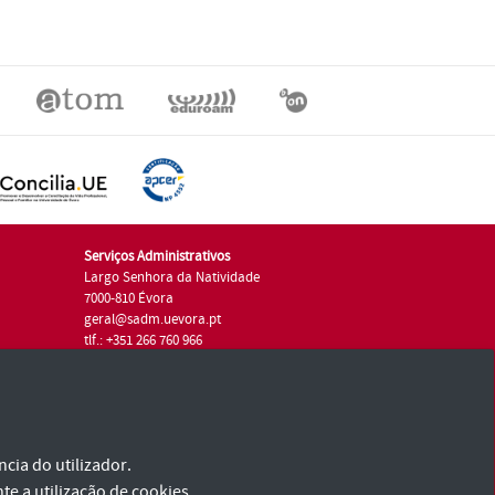
Serviços Administrativos
Largo Senhora da Natividade
7000-810 Évora
geral@sadm.uevora.pt
tlf.: +351 266 760 966
cia do utilizador.
te a utilização de cookies.