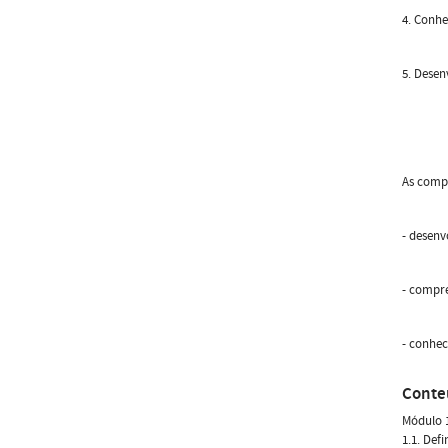
4. Conhe
5. Desen
As compe
- desenv
- compr
- conhec
Conte
Módulo 
1.1. Def