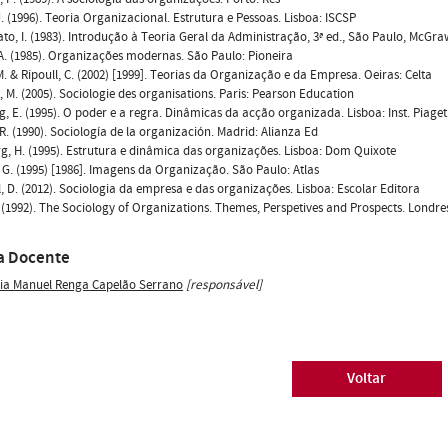
J. (1996). Teoria Organizacional. Estrutura e Pessoas. Lisboa: ISCSP
to, I. (1983). Introdução à Teoria Geral da Administração, 3ª ed., São Paulo, McGraw
 A. (1985). Organizações modernas. São Paulo: Pioneira
 M. & Ripoull, C. (2002) [1999]. Teorias da Organização e da Empresa. Oeiras: Celta
, M. (2005). Sociologie des organisations. Paris: Pearson Education
g, E. (1995). O poder e a regra. Dinâmicas da acção organizada. Lisboa: Inst. Piaget
R. (1990). Sociología de la organización. Madrid: Alianza Ed
g, H. (1995). Estrutura e dinâmica das organizações. Lisboa: Dom Quixote
G. (1995) [1986]. Imagens da Organização. São Paulo: Atlas
, D. (2012). Sociologia da empresa e das organizações. Lisboa: Escolar Editora
 (1992). The Sociology of Organizations. Themes, Perspetives and Prospects. Londre
a Docente
ia Manuel Renga Capelão Serrano
[responsável]
Voltar