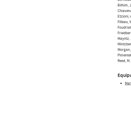
Bilhim, 
Chiavena
Etzioni,
Filleau,
Foudriat
Friedber
Mayntz, 
Mintzber
Morgan, 
Pimentel
Reed, M.
Equip
Mar