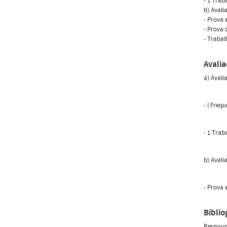
- 1 Trab
b) Avali
- Prova 
- Prova 
- Trabal
Avali
a) Avali
- I Frequ
- 1 Trab
b) Avali
- Prova 
Biblio
Bernoux,