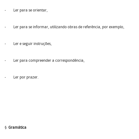
- Ler para se orientar,
- Ler para se informar, utilizando obras de referência, por exemplo,
- Ler e seguir instruções,
- Ler para compreender a correspondência,
- Ler por prazer.
§
Gramática