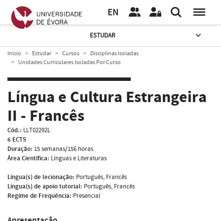
EN
ESTUDAR
Início
Estudar
Cursos
Disciplinas Isoladas
Unidades Curriculares Isoladas Por Curso
Língua e Cultura Estrangeira
II - Francês
Cód.:
LLT02292L
6 ECTS
Duração:
15 semanas/156 horas
Área Científica:
Línguas e Literaturas
Língua(s) de lecionação:
Português, Francês
Língua(s) de apoio tutorial:
Português, Francês
Regime de Frequência:
Presencial
Apresentação