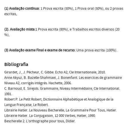
(1) Avaliação contínua:
1 Prova escrita (50%), 1 Prova oral (50%), ou 2 provas
escritas,
(2). Avaliação mista:
1 Prova escrita (80%), e Trabalhos escritos diversos (20
%),
(3) Avaliação exame Final e exame de recurso:
Uma prova escrita (100%).
Bibliografia
Girardet, J., J. Pécheur, C. Gibbe. Echo A2, Cle Internationale, 2010.
Anne Akyuz, B. Bazelle-Shahmaei, J. Bonenfant. Les exercices de grammaire
Niveau A2, corrigés intégrés. Hachette, 2006.
C. Barnoud, E. Sirejols. Grammaire, Niveau Intermédiaire, Cle International.
1991.
Robert P. Le Petit Robert, Dictionnaire Alphabétique et Analogique de la
Langue Française, Le Robert.
Librairie Hatier. Le Nouveau Becherelle, La Grammaire Pour Tous, Hatier.
Librairie Hatier. La Conjugaison, 12 000 Verbes, Hatier, 1990.
Bescherelle 2. L'orthographe pour tous, Didier.