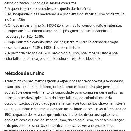
descolonização. Cronologia, teses e conceitos.
2. A questão geral da decadência e queda dos impérios.
3. As independências americanas e o problema do imperialismo ocidental (c.
1770  c. 1830).
4. O novo imperialismo (c. 1830-1914): formação, consolidação e natureza.
5. Imperialismo e colonialismo no 1.º pós-guerra: crise, decadência e
recuperação (1914-1939).
6. Imperialismo e colonialismo: da 2.ª guerra mundial à derradeira vaga
descolonizadora (1939-c.1980). Teorias e história.
7. A partir da década de 1960: neo-colonialismo, pós-imperialismo e pós-
colonialismo: política, economia, cultura, religião e ideologia.
Métodos de Ensino
Transmitir conhecimentos gerais e específicos sobre conceitos e fenómenos
históricos como imperialismo, colonialismo e descolonização; permitir a
aquisição e desenvolvimento de capacidade para compreender e aplicar as
principais teorias explicativas do imperialismo, do colonialismo e da
descolonização; capacidade para analisar acontecimentos chave na história
do imperialismo e da descolonização desde finais do século XVIII à década de
1980; capacidade para compreender os diferentes discursos explicativos,
apologéticos e críticos do imperialismo, do colonialismo, da descolonização
e do pós-colonialismo. Os alunos devem desenvolver a capacidade de