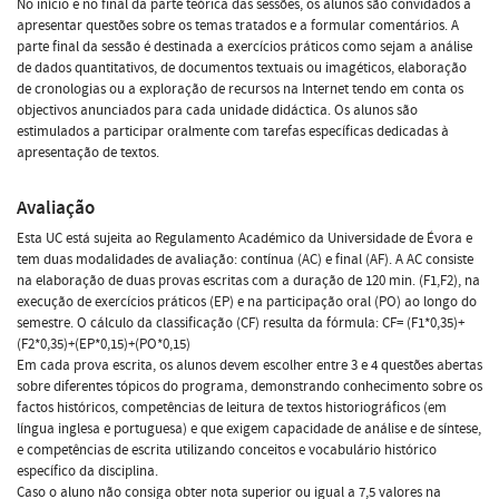
No início e no final da parte teórica das sessões, os alunos são convidados a
apresentar questões sobre os temas tratados e a formular comentários. A
parte final da sessão é destinada a exercícios práticos como sejam a análise
de dados quantitativos, de documentos textuais ou imagéticos, elaboração
de cronologias ou a exploração de recursos na Internet tendo em conta os
objectivos anunciados para cada unidade didáctica. Os alunos são
estimulados a participar oralmente com tarefas específicas dedicadas à
apresentação de textos.
Avaliação
Esta UC está sujeita ao Regulamento Académico da Universidade de Évora e
tem duas modalidades de avaliação: contínua (AC) e final (AF). A AC consiste
na elaboração de duas provas escritas com a duração de 120 min. (F1,F2), na
execução de exercícios práticos (EP) e na participação oral (PO) ao longo do
semestre. O cálculo da classificação (CF) resulta da fórmula: CF= (F1*0,35)+
(F2*0,35)+(EP*0,15)+(PO*0,15)
Em cada prova escrita, os alunos devem escolher entre 3 e 4 questões abertas
sobre diferentes tópicos do programa, demonstrando conhecimento sobre os
factos históricos, competências de leitura de textos historiográficos (em
língua inglesa e portuguesa) e que exigem capacidade de análise e de síntese,
e competências de escrita utilizando conceitos e vocabulário histórico
específico da disciplina.
Caso o aluno não consiga obter nota superior ou igual a 7,5 valores na