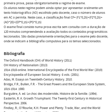
primeira prova, passa obrigatoriamente a regime de exame.
Os alunos neste regime podem ainda optar por apresentar oralmente um
texto historiográfico (AO) escolhido pelo docente, caso o número de alunos
em AC o permita. Neste caso, a classificação final CF= (F1*0,25)+(F2*0,25)+
(AO*20)+(EP*0,15)+(PO*0,15)
O exame final consiste numa prova escrita sem consulta com a duração de
120 minutos compreendendo a avaliação todos os conteúdos programáticos
leccionados. São dadas previamente orientações para o exame pelo docente,
onde se indicam a bibliografia compulsiva para os temas seleccionados.
Bibliografia
The Oxford Handbook (OH) of World History (2011)
OH History of Nationalism (2013)
1914-1918-online. International Encyclopedia of the First World War (2019)
Encyclopaedia of European Social History. 6 vols. (2001).
Adas, M. Essays on Twentieth-Century History. 2010.
Bridge, F.R.; Bullen, F.R. - The Great Powers and the European State System,
1815-1914. 1980.
Burguière, A. ed. Le choc des modernités. Histoire de la famille. (1994).
Easterlin, R. A. Growth Triumphant: The Twenty-first Century in Historical
Perspective. 2006.
Findlay, R.; O?Rourke, K.H. Power and Plenty. Trade, War, and the World