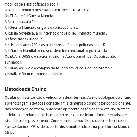
Mobilidade e estratificação social.
O sistema político dos estados europeus (1814-1914).
Os EUA até à I Guerra Mundial.
A Ásia no século 19.
A I Guerra Mundial: origens e consequências.
A Rússia Soviética, a III Internacional e o seu impacto mundial.
Os fascismos europeus.
A crise dos anos ?30 e as suas consequências políticas e nas RI.
A II Guerra Mundial. A nova ordem internacional. A guerra fria.
Os EUA, a URSS e o nacionalismo na Ásia e em África. Os países não-
alinhados.
A China, os EUA e o colapso do mundo soviético. Neoliberalismo e
globalização num mundo unipolar.
Métodos de Ensino
Os alunos inscritos são divididos em duas turmas. As metodologias de ensino-
aprendizagem adotadas consideram a dimensão como fator condicionante.
Nas sessões de contacto, o docente apresenta os tópicos em estudo, destaca
as leituras fundamentais bem como os textos de leitura fundamentais que
são indicados previamente. Como elemento auxiliar, o docente fornece as
apresentações (PPTs) de suporte, disponibilizando-as na plataforma Moodle
da UC.