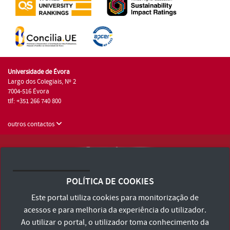
Universidade de Évora
Largo dos Colegiais, Nº 2
7004-516 Évora
tlf: +351 266 740 800
outros contactos
Universidade de Évora © 2026
Consulte os Termos e Condições e Política de Privacidade
POLÍTICA DE COOKIES
Declaração de Acessibilidade
Este portal utiliza cookies para monitorização de
acessos e para melhoria da experiência do utilizador.
Ao utilizar o portal, o utilizador toma conhecimento da