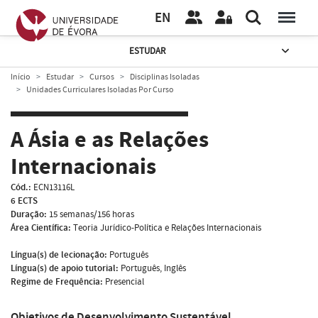
EN
ESTUDAR
Início
Estudar
Cursos
Disciplinas Isoladas
Unidades Curriculares Isoladas Por Curso
A Ásia e as Relações
Internacionais
Cód.:
ECN13116L
6 ECTS
Duração:
15 semanas/156 horas
Área Científica:
Teoria Jurídico-Política e Relações Internacionais
Língua(s) de lecionação:
Português
Língua(s) de apoio tutorial:
Português, Inglês
Regime de Frequência:
Presencial
Objetivos de Desenvolvimento Sustentável