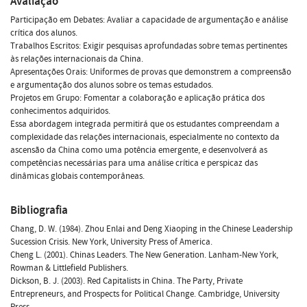
Avaliação
Participação em Debates: Avaliar a capacidade de argumentação e análise
crítica dos alunos.
Trabalhos Escritos: Exigir pesquisas aprofundadas sobre temas pertinentes
às relações internacionais da China.
Apresentações Orais: Uniformes de provas que demonstrem a compreensão
e argumentação dos alunos sobre os temas estudados.
Projetos em Grupo: Fomentar a colaboração e aplicação prática dos
conhecimentos adquiridos.
Essa abordagem integrada permitirá que os estudantes compreendam a
complexidade das relações internacionais, especialmente no contexto da
ascensão da China como uma potência emergente, e desenvolverá as
competências necessárias para uma análise crítica e perspicaz das
dinâmicas globais contemporâneas.
Bibliografia
Chang, D. W. (1984). Zhou Enlai and Deng Xiaoping in the Chinese Leadership
Sucession Crisis. New York, University Press of America.
Cheng L. (2001). Chinas Leaders. The New Generation. Lanham-New York,
Rowman & Littlefield Publishers.
Dickson, B. J. (2003). Red Capitalists in China. The Party, Private
Entrepreneurs, and Prospects for Political Change. Cambridge, University
Press.