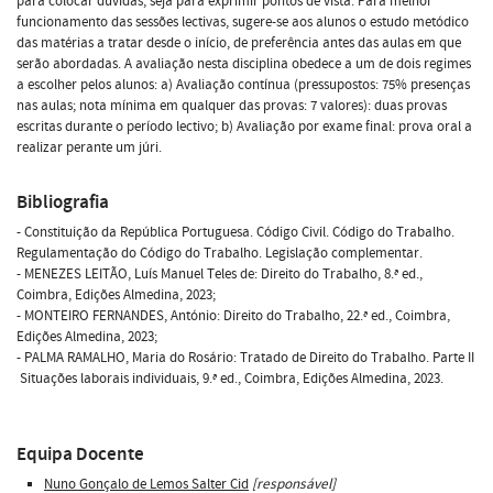
para colocar dúvidas, seja para exprimir pontos de vista. Para melhor
funcionamento das sessões lectivas, sugere-se aos alunos o estudo metódico
das matérias a tratar desde o início, de preferência antes das aulas em que
serão abordadas. A avaliação nesta disciplina obedece a um de dois regimes
a escolher pelos alunos: a) Avaliação contínua (pressupostos: 75% presenças
nas aulas; nota mínima em qualquer das provas: 7 valores): duas provas
escritas durante o período lectivo; b) Avaliação por exame final: prova oral a
realizar perante um júri.
Bibliografia
- Constituição da República Portuguesa. Código Civil. Código do Trabalho.
Regulamentação do Código do Trabalho. Legislação complementar.
- MENEZES LEITÃO, Luís Manuel Teles de: Direito do Trabalho, 8.ª ed.,
Coimbra, Edições Almedina, 2023;
- MONTEIRO FERNANDES, António: Direito do Trabalho, 22.ª ed., Coimbra,
Edições Almedina, 2023;
- PALMA RAMALHO, Maria do Rosário: Tratado de Direito do Trabalho. Parte II
 Situações laborais individuais, 9.ª ed., Coimbra, Edições Almedina, 2023.
Equipa Docente
Nuno Gonçalo de Lemos Salter Cid
[responsável]