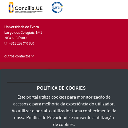
Universidade de Évora
Largo dos Colegiais, Nº 2
7004-516 Évora
tlf: +351 266 740 800
outros contactos
Universidade de Évora © 2026
Consulte os Termos e Condições e Política de Privacidade
POLÍTICA DE COOKIES
Declaração de Acessibilidade
Este portal utiliza cookies para monitorização de
acessos e para melhoria da experiência do utilizador.
Ao utilizar o portal, o utilizador toma conhecimento da
nossa
Política de Privacidade
e consente a utilização
de cookies.