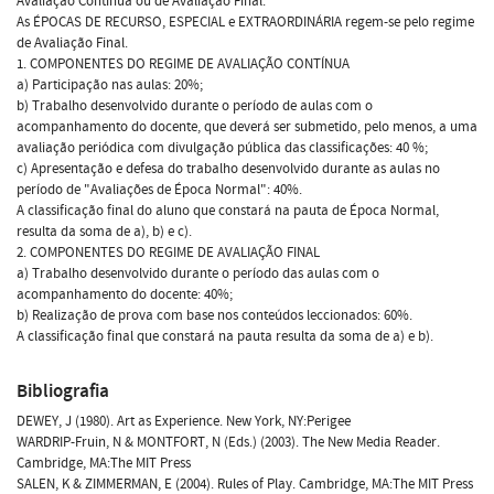
Avaliação Contínua ou de Avaliação Final.
As ÉPOCAS DE RECURSO, ESPECIAL e EXTRAORDINÁRIA regem-se pelo regime
de Avaliação Final.
1. COMPONENTES DO REGIME DE AVALIAÇÃO CONTÍNUA
a) Participação nas aulas: 20%;
b) Trabalho desenvolvido durante o período de aulas com o
acompanhamento do docente, que deverá ser submetido, pelo menos, a uma
avaliação periódica com divulgação pública das classificações: 40 %;
c) Apresentação e defesa do trabalho desenvolvido durante as aulas no
período de "Avaliações de Época Normal": 40%.
A classificação final do aluno que constará na pauta de Época Normal,
resulta da soma de a), b) e c).
2. COMPONENTES DO REGIME DE AVALIAÇÃO FINAL
a) Trabalho desenvolvido durante o período das aulas com o
acompanhamento do docente: 40%;
b) Realização de prova com base nos conteúdos leccionados: 60%.
A classificação final que constará na pauta resulta da soma de a) e b).
Bibliografia
DEWEY, J (1980). Art as Experience. New York, NY:Perigee
WARDRIP-Fruin, N & MONTFORT, N (Eds.) (2003). The New Media Reader.
Cambridge, MA:The MIT Press
SALEN, K & ZIMMERMAN, E (2004). Rules of Play. Cambridge, MA:The MIT Press