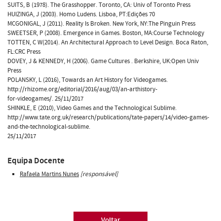
SUITS, B (1978). The Grasshopper. Toronto, CA: Univ of Toronto Press
HUIZINGA, J (2003). Homo Ludens. Lisboa, PT:Edições 70
MCGONIGAL, J (2011). Reality Is Broken. New York, NY:The Pinguin Press
SWEETSER, P (2008). Emergence in Games. Boston, MA:Course Technology
TOTTEN, C W(2014). An Architectural Approach to Level Design. Boca Raton,
FL:CRC Press
DOVEY, J & KENNEDY, H (2006). Game Cultures . Berkshire, UK:Open Univ
Press
POLANSKY, L (2016), Towards an Art History for Videogames.
http://rhizome.org/editorial/2016/aug/03/an-arthistory-
for-videogames/. 25/11/2017
SHINKLE, E (2010), Video Games and the Technological Sublime.
http://www.tate.org.uk/research/publications/tate-papers/14/video-games-
and-the-technological-sublime.
25/11/2017
Equipa Docente
Rafaela Martins Nunes
[responsável]
Voltar