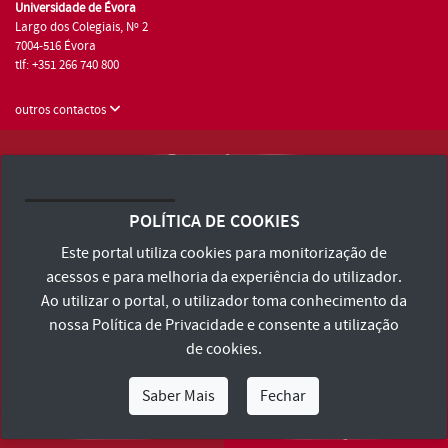
Universidade de Évora
Largo dos Colegiais, Nº 2
7004-516 Évora
tlf: +351 266 740 800
outros contactos
Universidade de Évora © 2026
Consulte os Termos e Condições e Política de Privacidade
POLÍTICA DE COOKIES
Declaração de Acessibilidade
Este portal utiliza cookies para monitorização de
acessos e para melhoria da experiência do utilizador.
Ao utilizar o portal, o utilizador toma conhecimento da
nossa
Política de Privacidade
e consente a utilização
de cookies.
Saber Mais
Fechar
Eu Sou
Eu Quero