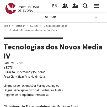
EN
ESTUDAR
Início
Estudar
Cursos
Disciplinas Isoladas
Unidades Curriculares Isoladas Por Curso
Tecnologias dos Novos Media
IV
Cód.:
VIS12799L
6 ECTS
Duração:
15 semanas/156 horas
Área Científica:
Arte Multimédia
Língua(s) de lecionação:
Português, Inglês
Língua(s) de apoio tutorial:
Português, Inglês
Regime de Frequência:
Presencial
Objetivos de Desenvolvimento Sustentável