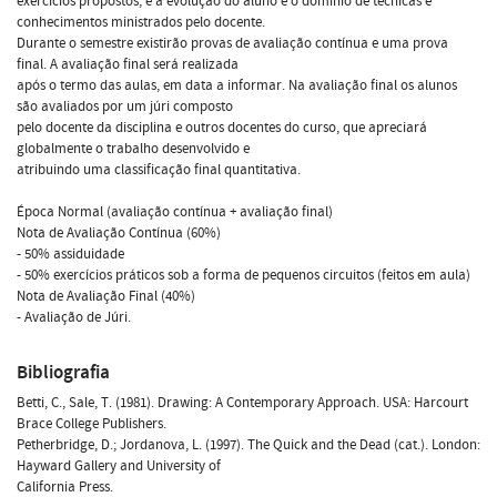
exercícios propostos, e a evolução do aluno e o domínio de técnicas e
conhecimentos ministrados pelo docente.
Durante o semestre existirão provas de avaliação contínua e uma prova
final. A avaliação final será realizada
após o termo das aulas, em data a informar. Na avaliação final os alunos
são avaliados por um júri composto
pelo docente da disciplina e outros docentes do curso, que apreciará
globalmente o trabalho desenvolvido e
atribuindo uma classificação final quantitativa.
Época Normal (avaliação contínua + avaliação final)
Nota de Avaliação Contínua (60%)
- 50% assiduidade
- 50% exercícios práticos sob a forma de pequenos circuitos (feitos em aula)
Nota de Avaliação Final (40%)
- Avaliação de Júri.
Bibliografia
Betti, C., Sale, T. (1981). Drawing: A Contemporary Approach. USA: Harcourt
Brace College Publishers.
Petherbridge, D.; Jordanova, L. (1997). The Quick and the Dead (cat.). London:
Hayward Gallery and University of
California Press.