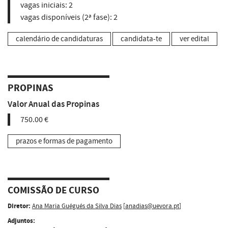
vagas iniciais:
2
vagas disponíveis (2ª fase):
2
calendário de candidaturas
candidata-te
ver edital
PROPINAS
Valor Anual das Propinas
750.00 €
prazos e formas de pagamento
COMISSÃO DE CURSO
Diretor:
Ana Maria Guégués da Silva Dias
[
anadias@uevora.pt
]
Adjuntos: