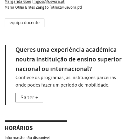
Margarida Goes
[
mgoes@uevora.pt
]
Maria Otília Brites Zangão
[
otiliaz@uevora.pt
]
equipa docente
Queres uma experiência académica
noutra instituição de ensino superior
nacional ou internacional?
Conhece os programas, as instituições parceiras
onde podes fazer um período de mobilidade.
Saber +
HORÁRIOS
Informação não disponível.