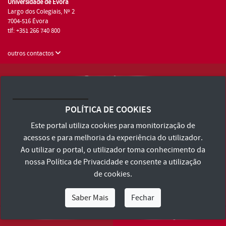
Universidade de Évora
Largo dos Colegiais, Nº 2
7004-516 Évora
tlf: +351 266 740 800
outros contactos
Universidade de Évora © 2026
Consulte os Termos e Condições e Política de Privacidade
POLÍTICA DE COOKIES
Declaração de Acessibilidade
Este portal utiliza cookies para monitorização de
acessos e para melhoria da experiência do utilizador.
Ao utilizar o portal, o utilizador toma conhecimento da
nossa
Política de Privacidade
e consente a utilização
de cookies.
Saber Mais
Fechar
Eu Sou
Eu Quero