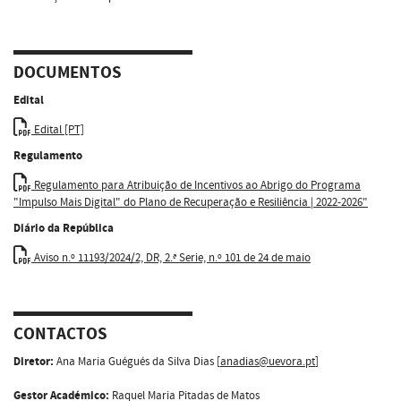
DOCUMENTOS
Edital
Edital [PT]
Regulamento
Regulamento para Atribuição de Incentivos ao Abrigo do Programa
"Impulso Mais Digital" do Plano de Recuperação e Resiliência | 2022-2026"
Diário da República
Aviso n.º 11193/2024/2, DR, 2.ª Serie, n.º 101 de 24 de maio
CONTACTOS
Diretor:
Ana Maria Guégués da Silva Dias [
anadias@uevora.pt
]
Gestor Académico:
Raquel Maria Pitadas de Matos