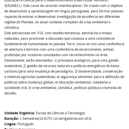
Educação e Ciência para o Desenvolvimento e Bem-Estar Humano?
(EDUWELL). Este curso de carácter interdisciplinar, foi criado com o objetivo
de desenvolver a aprendizagem em língua portuguesa, para formar pessoas
capazes de ensinar e desenvolver investigação de excelência em diferentes
regiões do Planeta, no atual contexto complexo de crise ambiental e
climática.
Está estruturado em 3 UC com sessões temáticas, seminários e mesas
redondas, para promover a discussão que conduza a uma convivência
Sustentável da humanidade no planeta Terra. Inicia-se com uma conferência
de abertura e termina com uma conferência de encerramento, ambas
proferidas por oradores convidados com reconhecimento na área.
Globalmente, serão abordados: 1) processos ecológicos, para uma gestão
sustentável; 2) gestão de recursos naturais e políticas energéticas de baixo
carbono para uma mudança de paradigma; 3) biodiversidade, conservação
e sistemas agrícolas sustentáveis; 4) segurança alimentar para a definição de
políticas sobre mudança global; 4) educação ambiental, cidadania e
sociedade civil; 5) crise ambiental, climática, políticas públicas e tomada de
decisão.
Unidade Orgânica:
Escola de Ciências e Tecnologia
Duração:
1 Semestres/15 ECTS (15 obrigatórios em UCS)
Língua:
Português