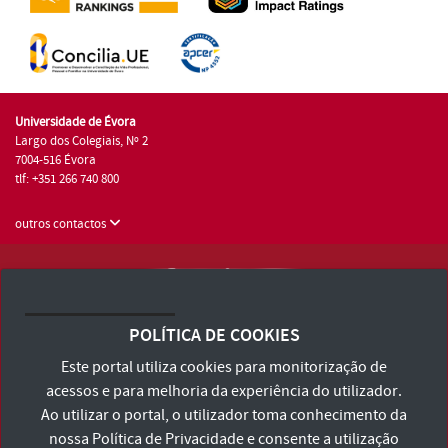
Universidade de Évora
Largo dos Colegiais, Nº 2
7004-516 Évora
tlf: +351 266 740 800
outros contactos
Universidade de Évora © 2026
Consulte os Termos e Condições e Política de Privacidade
POLÍTICA DE COOKIES
Declaração de Acessibilidade
Este portal utiliza cookies para monitorização de
acessos e para melhoria da experiência do utilizador.
Ao utilizar o portal, o utilizador toma conhecimento da
nossa
Política de Privacidade
e consente a utilização