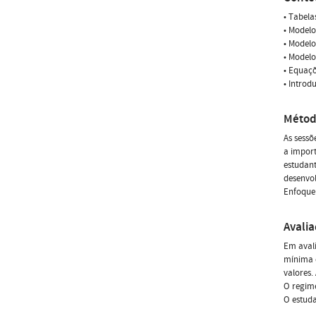
• Tabela
• Modelo
• Modelo
• Modelo
• Equaçõ
• Introd
Métod
As sessõ
a import
estudant
desenvo
Enfoque 
Avali
Em avali
mínima é
valores.
O regime
O estuda