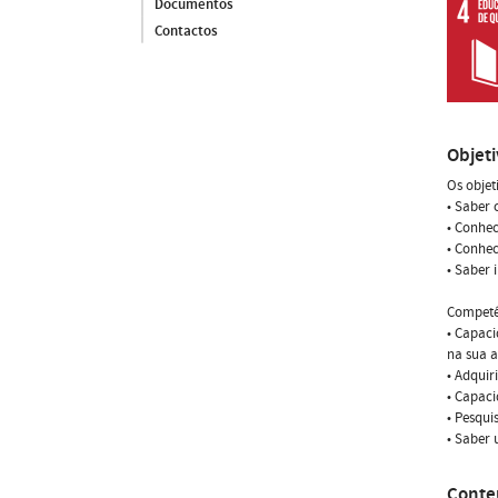
Documentos
Contactos
Objet
Os objet
• Saber 
• Conhec
• Conhec
• Saber 
Competê
• Capaci
na sua a
• Adquir
• Capaci
• Pesqui
• Saber 
Conte