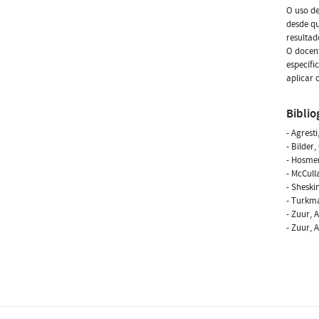
O uso de
desde qu
resultad
O docent
específi
aplicar 
Biblio
- Agresti
- Bilder
- Hosmer
- McCull
- Sheski
- Turkma
- Zuur, A
- Zuur, A