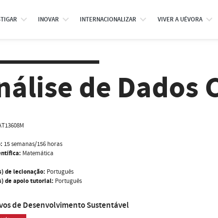
STIGAR
INOVAR
INTERNACIONALIZAR
VIVER A UÉVORA
nálise de Dados 
AT13608M
:
15 semanas/156 horas
ntífica:
Matemática
s) de lecionação:
Português
) de apoio tutorial:
Português
ivos de Desenvolvimento Sustentável