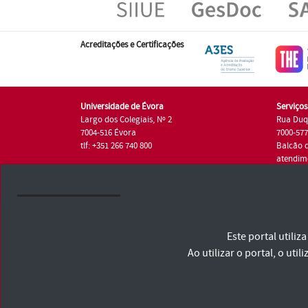
Acreditações e Certificações
Universidade de Évora
Serviço
Largo dos Colegiais, Nº 2
Rua Duq
7004-516 Évora
7000-57
tlf: +351 266 740 800
Balcão 
atendim
tlf.: +35
Universidade de Évora © 2026
Este portal utili
Consulte os Termos e Condições e Política de Privacidade
Declaração de Acessibilidade
Ao utilizar o portal, o u