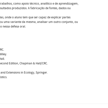
trabalhos, como apoio técnico, analítico e de aprendizagem,
ultados produzidos. A fabricação de fontes, dados ou
das, onde o aluno tem que ser capaz de explicar partes
a ou uma variante da mesma, analisar um outro conjunto, ou
o nessa defesa oral.
CRC.
Wiley.
all.
 Second Edition, Chapman & Hall/CRC.
els and Extensions in Ecology, Springer.
stics.