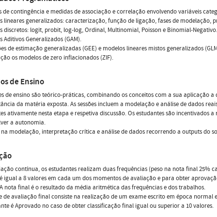
s de contingência e medidas de associação e correlação envolvendo variáveis categ
s lineares generalizados: caracterização, função de ligação, fases de modelação, pr
s discretos: logit, probit, log-log, Ordinal, Multinomial, Poisson e Binomial-Negativo
s Aditivos Generalizados (GAM).
es de estimação generalizadas (GEE) e modelos lineares mistos generalizados (GL
ução os modelos de zero inflacionados (ZIF).
os de Ensino
es de ensino são teórico-práticas, combinando os conceitos com a sua aplicação a d
ância da matéria exposta. As sessões incluem a modelação e análise de dados reais 
es ativamente nesta etapa e respetiva discussão. Os estudantes são incentivados a
lver a autonomia.
na modelação, interpretação crítica e análise de dados recorrendo a outputs do so
ação
ação contínua, os estudantes realizam duas frequências (peso na nota final 25% ca
 igual a 8 valores em cada um dos momentos de avaliação e para obter aprovação 
 A nota final é o resultado da média aritmética das frequências e dos trabalhos.
 de avaliação final consiste na realização de um exame escrito em época normal 
nte é Aprovado no caso de obter classificação final igual ou superior a 10 valores.