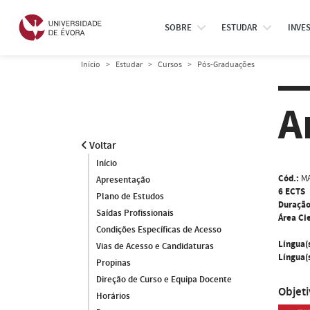
SOBRE
ESTUDAR
INVE
Início
Estudar
Cursos
Pós-Graduações
A
Voltar
Início
Cód.:
M
Apresentação
6 ECTS
Plano de Estudos
Duração
Saídas Profissionais
Área Cie
Condições Específicas de Acesso
Língua(
Vias de Acesso e Candidaturas
Língua(s
Propinas
Direção de Curso e Equipa Docente
Objet
Horários