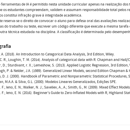
 ferramentas de IA é permitido nesta unidade curricular apenas na realização dos 
e os estudantes compreendam, validem e assumam responsabilidade total pelos res
os constitui infração grave à integridade académica.
e reserva-se o direito de convocar o aluno para defesa oral das avaliações realiza
cas do trabalho ou teste, escrever um código diferente que execute a mesma taref
outra técnica estudada na disciplina. A classificação é determinada pelo desempenh
grafia
, A. (2018). An Introduction to Categorical Data Analysis, 3rd Edition, Wiley.
, C. R., Loughin, T. M. (2014). Analysis of categorical data with R. Chapman and Hall/
, D.; Sturdivant, r. X.; Lemeshow, S. (2013). Applied Logistic Regression, 3rd Edition, 
agh, P. & Nelder, J.A. (1989). Generalized Linear Models, second Edition Chapman & H
n, D. J. (2000). Handbook of Parametric and Nonparametric Statistical Procedures,
n, M.A.A. & Silva, G.L. (2000). Modelos Lineares Generalizados, Edições SPE.
. F.; Ieno, E. N.; Walker, N. J.; Saveliev, A., A.; Smith, G., M. (2009). Mixed Effect Mod
. F.; Ieno, E. N. (2016). Beginner's Guide to Zero-Inflated Models with R, Highland Stati