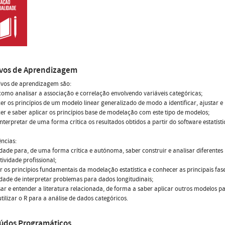
ivos de Aprendizagem
ivos de aprendizagem são:
como analisar a associação e correlação envolvendo variáveis categóricas;
er os princípios de um modelo linear generalizado de modo a identificar, ajustar e
er e saber aplicar os princípios base de modelação com este tipo de modelos;
interpretar de uma forma crítica os resultados obtidos a partir do software estatísti
ncias:
dade para, de uma forma crítica e autónoma, saber construir e analisar diferentes
tividade profissional;
ir os princípios fundamentais da modelação estatística e conhecer as principais f
dade de interpretar problemas para dados longitudinais;
sar e entender a literatura relacionada, de forma a saber aplicar outros modelos p
utilizar o R para a análise de dados categóricos.
údos Programáticos