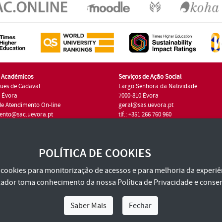
s Académicos
Serviços de Ação Social
ues de Cadaval
Largo Senhora da Natividade
7 Évora
7000-810 Évora
de Atendimento On-line
geral@sas.uevora.pt
ento@sac.uevora.pt
tlf.: +351 266 760 960
1 266 760 220
POLÍTICA DE COOKIES
za cookies para monitorização de acessos e para melhoria da experiên
tilizador toma conhecimento da nossa
Política de Privacidade
e consen
Saber Mais
Fechar