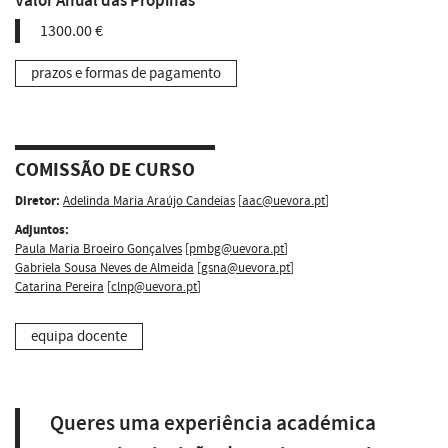
Valor Anual das Propinas
1300.00 €
prazos e formas de pagamento
COMISSÃO DE CURSO
Diretor:
Adelinda Maria Araújo Candeias
[
aac@uevora.pt
]
Adjuntos:
Paula Maria Broeiro Gonçalves
[
pmbg@uevora.pt
]
Gabriela Sousa Neves de Almeida
[
gsna@uevora.pt
]
Catarina Pereira
[
clnp@uevora.pt
]
equipa docente
Queres uma experiência académica