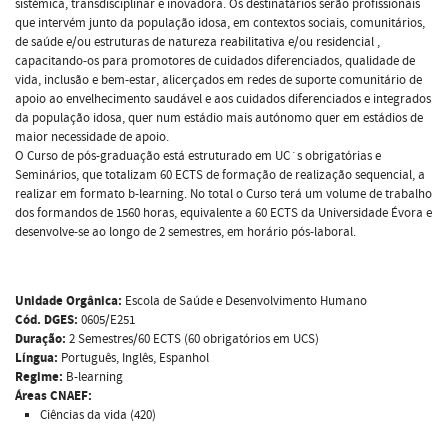
sistémica, transdisciplinar e inovadora. Os destinatários serão profissionais
que intervém junto da população idosa, em contextos sociais, comunitários,
de saúde e/ou estruturas de natureza reabilitativa e/ou residencial ,
capacitando-os para promotores de cuidados diferenciados, qualidade de
vida, inclusão e bem-estar, alicerçados em redes de suporte comunitário de
apoio ao envelhecimento saudável e aos cuidados diferenciados e integrados
da população idosa, quer num estádio mais autónomo quer em estádios de
maior necessidade de apoio.
O Curso de pós-graduação está estruturado em UC´s obrigatórias e
Seminários, que totalizam 60 ECTS de formação de realização sequencial, a
realizar em formato b-learning. No total o Curso terá um volume de trabalho
dos formandos de 1560 horas, equivalente a 60 ECTS da Universidade Évora e
desenvolve-se ao longo de 2 semestres, em horário pós-laboral.
Unidade Orgânica:
Escola de Saúde e Desenvolvimento Humano
Cód. DGES:
0605/E251
Duração:
2 Semestres/60 ECTS (60 obrigatórios em UCS)
Língua:
Português, Inglês, Espanhol
Regime:
B-learning
Áreas CNAEF:
Ciências da vida (420)