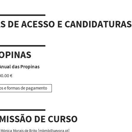
AS DE ACESSO E CANDIDATURAS
OPINAS
Anual das Propinas
0.00 €
os e formas de pagamento
MISSÃO DE CURSO
Mónica Morais de Brito
[
mbmb@uevora.pt
]