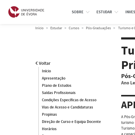
SOBRE
ESTUDAR
INVE
Início
Estudar
Cursos
Pós-Graduações
Turismo e G
Tu
Pr
Voltar
Início
Pós-
Apresentação
Ano Le
Plano de Estudos
Saídas Profissionais
Condições Específicas de Acesso
AP
Vias de Acesso e Candidaturas
Propinas
A Pós-Gr
Direção de Curso e Equipa Docente
turismo 
Turismo,
Horários
a capaci