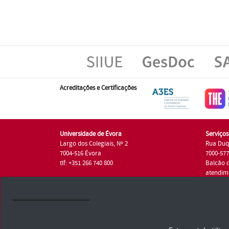
Acreditações e Certificações
Universidade de Évora
Serviço
Largo dos Colegiais, Nº 2
Rua Duq
7004-516 Évora
7000-57
tlf: +351 266 740 800
Balcão 
atendim
tlf.: +35
Universidade de Évora © 2026