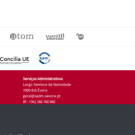
Serviços Administrativos
Largo Senhora da Natividade
7000-810 Évora
geral@sadm.uevora.pt
tlf.: +351 266 760 966