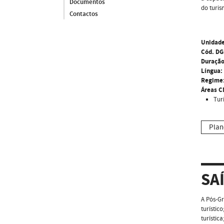
Documentos
do turis
Contactos
Unidade
Cód. DG
Duração
Língua:
Regime
Áreas C
Tur
Plan
SA
A Pós-Gr
turístic
turístic