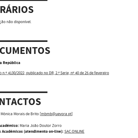
RÁRIOS
ão não disponível.
CUMENTOS
da República
o n.º 4130/2022, publicado no DR, 2.ª Serie, nº 40 de 25 de fevereiro
NTACTOS
Mónica Morais de Brito [
mbmb@uevora.pt
]
Académico:
Maria João Doutor Zorro
s Académicos (atendimento on-line):
SAC.ONLINE