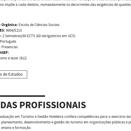
mo impõe a cada destino, nomeadamente os decorrentes das exigências de qualidad
 Orgânica:
Escola de Ciências Sociais
ES:
0604/E213
:
2 Semestres/60 ECTS (60 obrigatórios em UCS)
Português
:
Presencial
NAEF:
ismo e lazer (812)
o de Estudos
ÍDAS PROFISSIONAIS
aduação em Turismo e Gestão Hoteleira confere competências para o exercício das
o; planeamento, desenvolvimento e gestão do turismo em organizações públicas e p
a; ensino e formação.