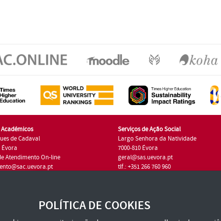
s Académicos
Serviços de Ação Social
ues de Cadaval
Largo Senhora da Natividade
7 Évora
7000-810 Évora
de Atendimento On-line
geral@sas.uevora.pt
ento@sac.uevora.pt
tlf.: +351 266 760 960
1 266 760 220
POLÍTICA DE COOKIES