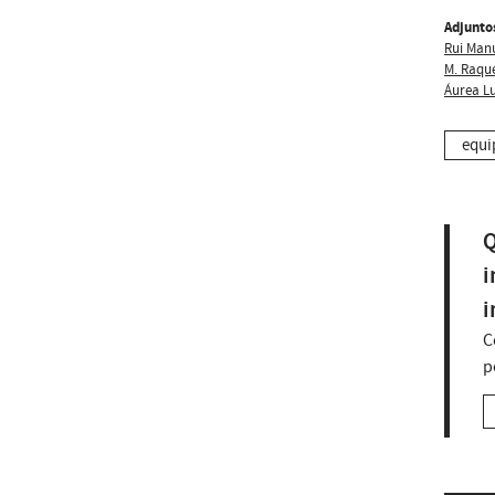
Adjunto
Rui Man
M. Raque
Áurea Lu
equi
Q
i
i
C
p