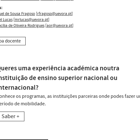
s:
uel de Sousa Fragoso
[
rfragoso@uevora.pt
]
l Lucas
[
mrlucas@uevora.pt
]
cília de Oliveira Rodrigues
[
aor@uevora.pt
]
pa docente
ueres uma experiência académica noutra
nstituição de ensino superior nacional ou
nternacional?
onhece os programas, as instituições parceiras onde podes fazer 
eríodo de mobilidade.
Saber +