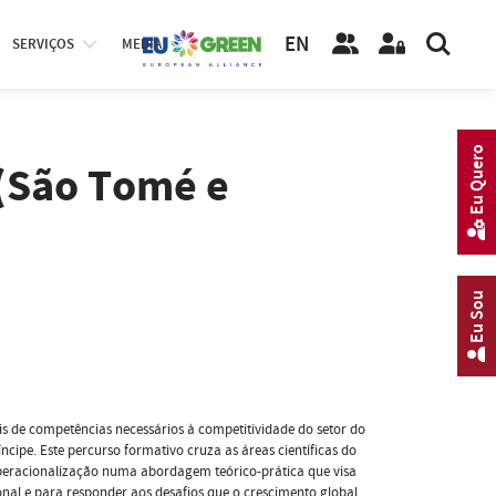
EN
SERVIÇOS
MEDIA
Eu Quero
 (São Tomé e
Eu Sou
is de competências necessários à competitividade do setor do
cipe. Este percurso formativo cruza as áreas científicas do
 operacionalização numa abordagem teórico-prática que visa
onal e para responder aos desafios que o crescimento global