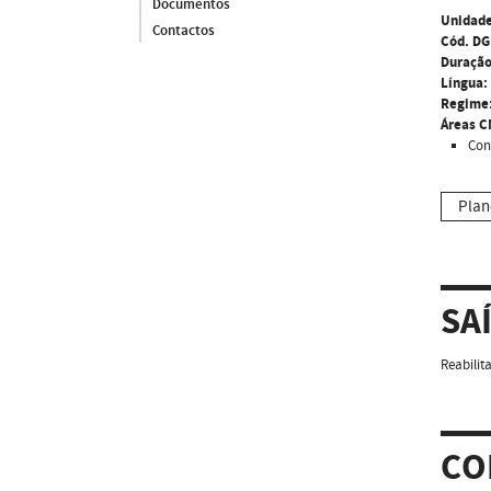
Documentos
Unidade
Contactos
Cód. DG
Duração
Língua:
Regime
Áreas C
Cons
Plan
SA
Reabilit
CO