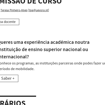
MISSÃO DE CURSO
Teresa Pinheiro-Alves
[
tpa@uevora.pt
]
pa docente
ueres uma experiência académica noutra
nstituição de ensino superior nacional ou
nternacional?
onhece os programas, as instituições parceiras onde podes fazer 
eríodo de mobilidade.
Saber +
RÁRIOS