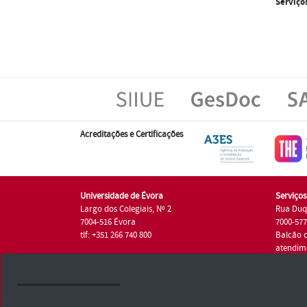
Serviço
Acreditações e Certificações
Universidade de Évora
Serviço
Largo dos Colegiais, Nº 2
Rua Duq
7004-516 Évora
7000-57
tlf: +351 266 740 800
Balcão 
atendim
tlf.: +35