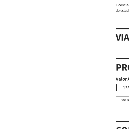
Licencia
de estud
VI
PR
Valor 
133
praz