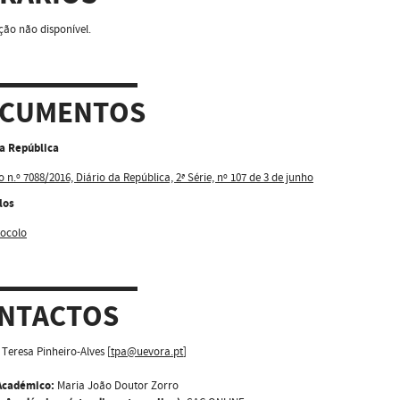
ão não disponível.
CUMENTOS
da República
o n.º 7088/2016, Diário da República, 2ª Série, nº 107 de 3 de junho
los
ocolo
NTACTOS
Teresa Pinheiro-Alves [
tpa@uevora.pt
]
Académico:
Maria João Doutor Zorro