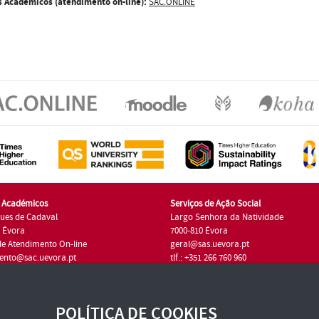
s Académicos (atendimento on-line):
SAC.ONLINE
s Académicos
Serviços de Ação Social
ues de Cadaval
Largo Senhora da Natividade
7 Évora
7000-810 Évora
de Atendimento On-line
geral@sas.uevora.pt
ento@sac.uevora.pt
tlf.: +351 266 760 960
1 266 760 220
POLÍTICA DE COOKIES