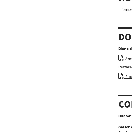
Informaç
DO
Diário 
Avis
Protoco
Prot
CO
Diretor:
Gestor 