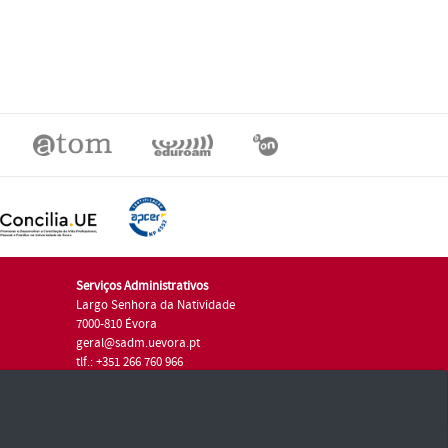
Serviços Administrativos
Largo Senhora da Natividade
7000-810 Évora
geral@sadm.uevora.pt
tlf.: +351 266 760 966