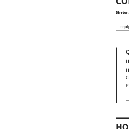
CO
Diretor:
equi
Q
i
i
C
p
HO