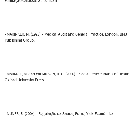
Fundação Calouste Gulbenkian.
- MARINKER, M. (1995) – Medical Audit and General Practice, London, BMJ
Publishing Group.
- MARMOT, M. and WILKINSON, R. G. (2006) – Social Determinants of Health,
Oxford University Press.
- NUNES, R. (2005) – Regulação da Saúde, Porto, Vida Económica.