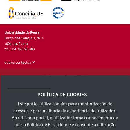
Universidade de Évora
Largo dos Colegiais, Nº 2
7004-516 Évora
tlf: +351 266 740 800
outros contactos
Universidade de Évora © 2026
Consulte os Termos e Condições e Política de Privacidade
POLÍTICA DE COOKIES
Declaração de Acessibilidade
Este portal utiliza cookies para monitorização de
acessos e para melhoria da experiência do utilizador.
Ao utilizar o portal, o utilizador toma conhecimento da
nossa
Política de Privacidade
e consente a utilização