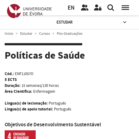
EN
ESTUDAR
Início
Estudar
Cursos
Pós-Graduações
Políticas de Saúde
Cód.:
ENF11057O
5 ECTS
Duração:
15 semanas/130 horas
Área Científica:
Enfermagem
Língua(s) de lecionação:
Português
Língua(s) de apoio tutorial:
Português
Objetivos de Desenvolvimento Sustentável