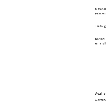
O trabal
relacion
Terão i
No final
uma refl
Avali
A avalia