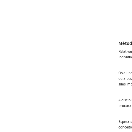
Métod
Relativa
individu
Os aluno
ou a pes
suas imp
A discip
procurar
Espera-s
conceito