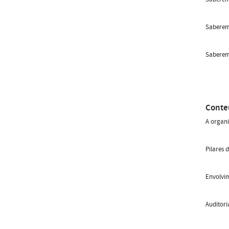
Saberem
Saberem 
Conte
A organi
Pilares 
Envolvi
Auditoria