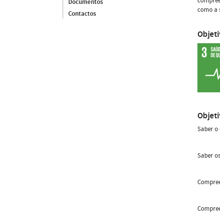
compreen
Documentos
como a s
Contactos
Objet
Objet
Saber o 
Saber o
Compree
Compreen