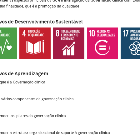
der as aspectos principais da GC e a interligação da Governação clinica com toda
ua finalidade, que é a promoção da qualidade
ivos de Desenvolvimento Sustentável
ivos de Aprendizagem
que é a Governação clinica
s vários componentes da governação clinica
nder os pilares da governação clinica
der a estrutura organizacional de suporte à governação clinica