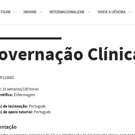
STIGAR
INOVAR
INTERNACIONALIZAR
VIVER A UÉVORA
overnação Clínic
NF11056O
:
15 semanas/130 horas
ntífica:
Enfermagem
s) de lecionação:
Português
) de apoio tutorial:
Português
entação