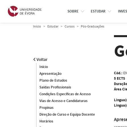
SOBRE
ESTUDAR
INVE
Início
Estudar
Cursos
Pós-Graduações
G
Voltar
Início
Cód.:
E
Apresentação
5 ECTS
Plano de Estudos
Duração
Saídas Profissionais
Área Cie
Condições Específicas de Acesso
Língua(
Vias de Acesso e Candidaturas
Língua(s
Propinas
Direção de Curso e Equipa Docente
Apres
Horários