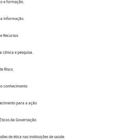
o e formação.
da informação.
de Recursos
a clínica e pesquisa.
e Risco.
do conhecimento
ecimento para a ação
 Éticos da Governação
sões de ética nas instituições de saúde.