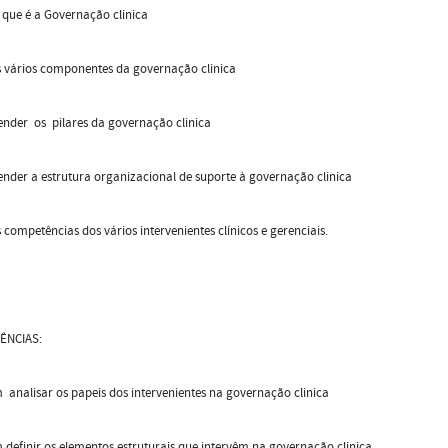
que é a Governação clinica
s vários componentes da governação clinica
nder os pilares da governação clinica
der a estrutura organizacional de suporte à governação clinica
 competências dos vários intervenientes clínicos e gerenciais.
ÊNCIAS:
analisar os papeis dos intervenientes na governação clinica
definir os elementos estruturais que intervêm na governação clinica