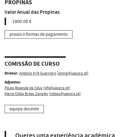
PROPINAS
Valor Anual das Propinas
1800.00 €
prazos e formas de pagamento
COMISSÃO DE CURSO
Diretor:
António H M Guerreiro
[
ahmg@uevora.pt
]
Adjuntos:
Paulo Resende da Silva
[
pfs@uevora.pt
]
Maria Otília Brites Zangão
[
otiliaz@uevora.pt
]
equipa docente
Queres uma experiência académica