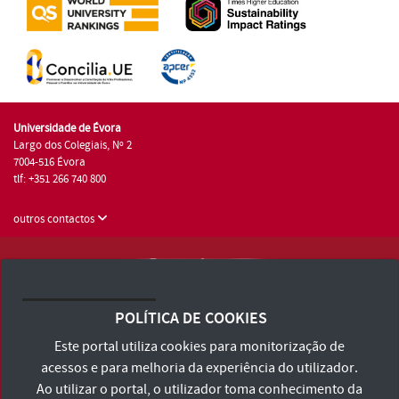
Universidade de Évora
Largo dos Colegiais, Nº 2
7004-516 Évora
tlf: +351 266 740 800
outros contactos
Universidade de Évora © 2026
Consulte os Termos e Condições e Política de Privacidade
POLÍTICA DE COOKIES
Declaração de Acessibilidade
Este portal utiliza cookies para monitorização de
acessos e para melhoria da experiência do utilizador.
Ao utilizar o portal, o utilizador toma conhecimento da